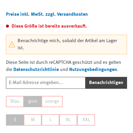
Preise inkl. MwSt. zzgl. Versandkosten
Diese Größe ist bereits ausverkauft.
Benachrichtige mich, sobald der Artikel am Lager
ist.
Diese Seite ist durch reCAPTCHA geschützt und es gelten
die
Datenschutzrichtlinie
und
Nutzungsbedingungen
.
Benachrichtigen
Blau
grün
orange
S
M
L
XL
XXL