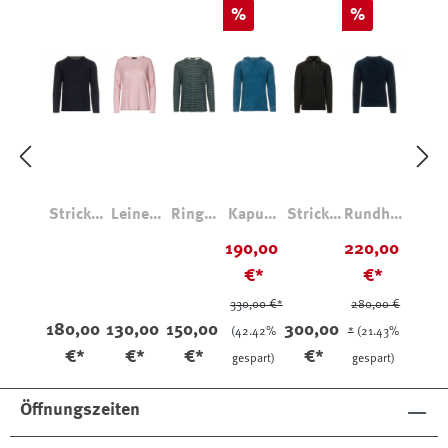
Rabatt
Rabatt
%
%
Strickp
Leinen
Ringel
Kapuze
Stricktr
Rundhal
ullover
Longsle
Longsle
npullov
oyer Ole
spullov
190,00
220,00
1864
eve
eve
er
aus
er
€*
€*
aus
2726
Leinen
Effektga
Merino
Effektga
Leinen
rn
wolle
rn
330,00 €*
280,00 €
180,00
130,00
150,00
300,00
(42.42%
*
(21.43%
€*
€*
€*
€*
gespart)
gespart)
Öffnungszeiten