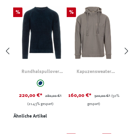
Rabatt
Rabatt
%
%
Rundhalspullover
Kapuzensweater
Effektgarn
Hellgrau
auswählen
Farbe
marine
220,00 €*
160,00 €*
280,00 €*
320,00 €*
(50%
(21.43% gespart)
gespart)
Produktgalerie überspringen
Ähnliche Artikel