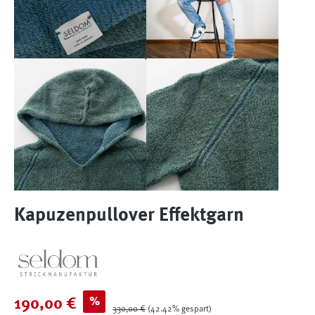
Kapuzenpullover Effektgarn
Verkaufspreis:
%
190,00 €
Regulärer Preis:
330,00 €
(42.42% gespart)