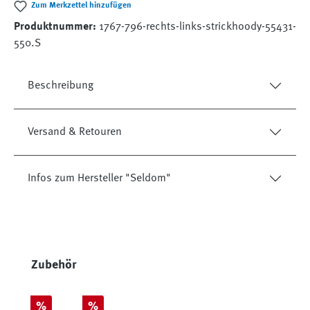
Zum Merkzettel hinzufügen
Produktnummer:
1767-796-rechts-links-strickhoody-55431-
550.S
Beschreibung
Versand & Retouren
Infos zum Hersteller "Seldom"
Produktgalerie überspringen
Zubehör
Rabatt
Rabatt
%
%