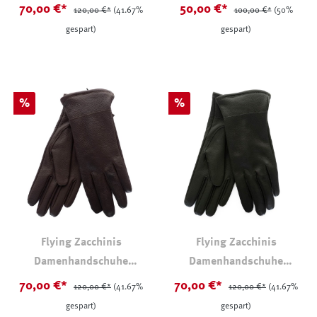
70,00 €*
50,00 €*
120,00 €*
(41.67%
100,00 €*
(50%
gespart)
gespart)
Rabatt
Rabatt
%
%
Flying Zacchinis
Flying Zacchinis
Damenhandschuhe
Damenhandschuhe
Hirschleder Braun
Hirschleder Grün
70,00 €*
70,00 €*
120,00 €*
(41.67%
120,00 €*
(41.67%
gespart)
gespart)