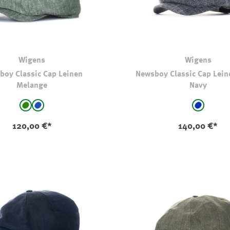
Wigens
Wigens
boy Classic Cap Leinen
Newsboy Classic Cap Lein
Melange
Navy
auswählen
auswählen
Farbe
grün
mittelblau
blau - kar
120,00 €*
140,00 €*