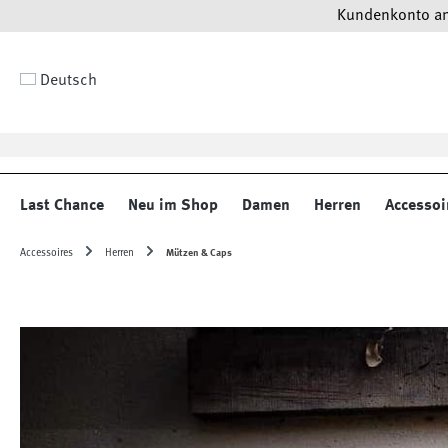
Kundenkonto anl
 Hauptinhalt springen
Zur Suche springen
Zur Hauptnavigation springen
Deutsch
Last Chance
Neu im Shop
Damen
Herren
Accessoi
Accessoires
Herren
Mützen & Caps