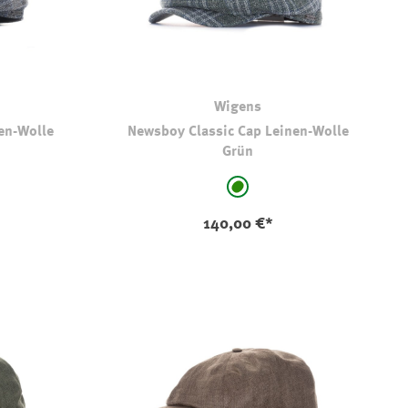
Wigens
en-Wolle
Newsboy Classic Cap Leinen-Wolle
Grün
auswählen
Farbe
iert
grün - kariert
140,00 €*