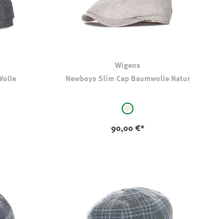
Wigens
Wolle
Newboys Slim Cap Baumwolle Natur
auswählen
Farbe
natur
90,00 €*