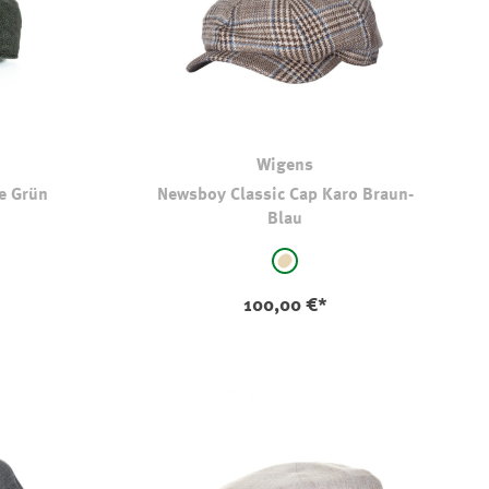
Wigens
e Grün
Newsboy Classic Cap Karo Braun-
Blau
auswählen
Farbe
beige - kariert
100,00 €*