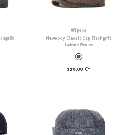
Wigens
schgrät
Newsboy Classic Cap Fischgrät
Leinen Braun
auswählen
Farbe
kaki
braun
120,00 €*