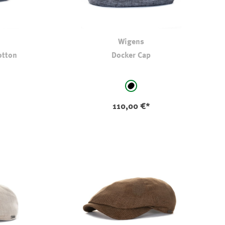
Wigens
otton
Docker Cap
auswählen
Farbe
ki
schwarz
ption ist zurzeit nicht verfügbar.)
110,00 €*