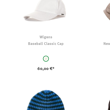
Wigens
Baseball Classic Cap
New
auswählen
Farbe
natur
60,00 €*