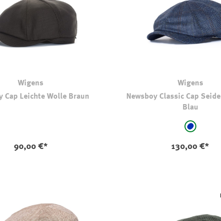
Wigens
Wigens
 Cap Leichte Wolle Braun
Newsboy Classic Cap Seide
Blau
auswählen
Farbe
stahlblau 
90,00 €*
130,00 €*