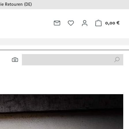
ie Retouren (DE)
0,00 €
Ware