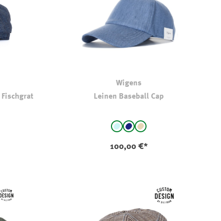
Wigens
 Fischgrat
Leinen Baseball Cap
auswählen
Farbe
- kariert
hellbleu
Navy
Beige
100,00 €*