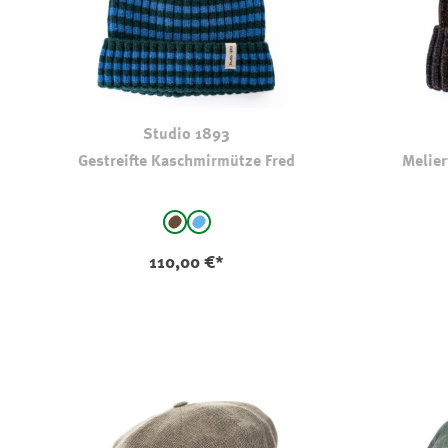
Studio 1893
Gestreifte Kaschmirmütze Fred
Melie
auswählen
Farbe
Farbe
braun - gestreift
hellblau - gestreift
110,00 €*