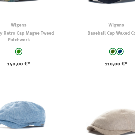
Wigens
Wigens
y Retro Cap Magee Tweed
Baseball Cap Waxed C
Patchwork
auswählen
auswählen
Farbe
grün - kariert
dkl oliv-ka
marine
(Diese O
150,00 €*
110,00 €*