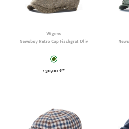
Wigens
Newsboy Retro Cap Fischgrät Oliv
News
auswählen
Farbe
Farbe
hell oliv-kaki
130,00 €*