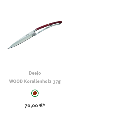
Deejo
WOOD Korallenholz 37g
auswählen
Farbe
rotbraun - brandy
70,00 €*