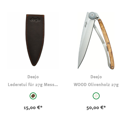
Deejo
Deejo
Lederetui für 27g Messer
WOOD Olivenholz 27g
Dunkelbraun
auswählen
auswählen
Farbe
Farbe
braun
natur
15,00 €*
50,00 €*