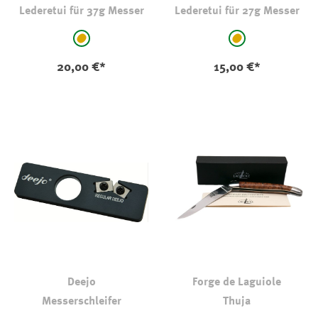
Lederetui für 37g Messer
Lederetui für 27g Messer
auswählen
auswählen
Farbe
Farbe
hellbraun-camel
hellbraun-camel
20,00 €*
15,00 €*
Deejo
Forge de Laguiole
Messerschleifer
Thuja