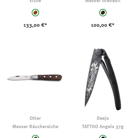
Eiche
Messer Grenadil
auswählen
auswählen
Farbe
Farbe
mittelbraun
schwarz-braun
133,00 €*
100,00 €*
Otter
Deejo
Messer Räuchereiche
TATTOO Angels 37g