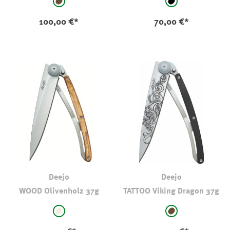
auswählen
auswählen
Farbe
Farbe
braun
schwarz
100,00 €*
70,00 €*
Deejo
Deejo
WOOD Olivenholz 37g
TATTOO Viking Dragon 37g
auswählen
auswählen
Farbe
Farbe
natur
braun