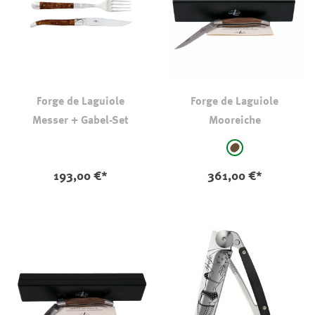
Forge de Laguiole
Forge de Laguiole
Messer + Gabel-Set
Mooreiche
auswählen
Farbe
braun
193,00 €*
361,00 €*