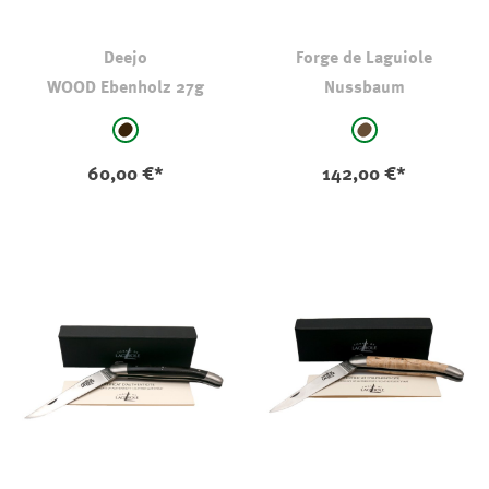
Deejo
Forge de Laguiole
WOOD Ebenholz 27g
Nussbaum
auswählen
auswählen
Farbe
Farbe
schwarz-braun
braun
60,00 €*
142,00 €*