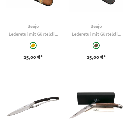
Deejo
Deejo
Lederetui mit Gürtelclip
Lederetui mit Gürtelclip
für 37g
für 37g
auswählen
auswählen
Farbe
Farbe
hellbraun-camel
braun
25,00 €*
25,00 €*