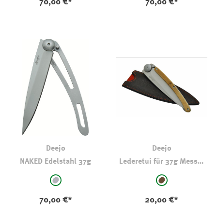
70,00 €*
70,00 €*
Deejo
Deejo
NAKED Edelstahl 37g
Lederetui für 37g Messer
Dunkelbraun
auswählen
auswählen
Farbe
Farbe
mittelgrau
braun
70,00 €*
20,00 €*