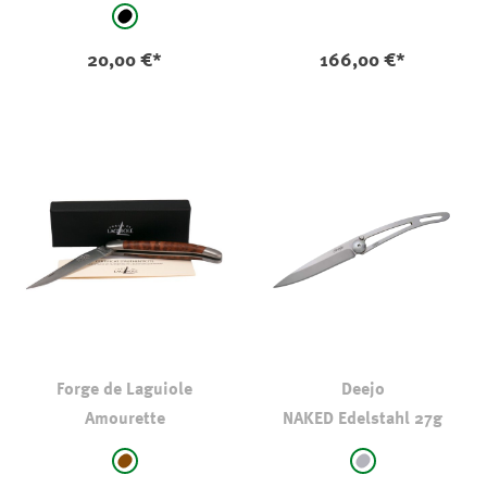
auswählen
Farbe
schwarz
20,00 €*
166,00 €*
Forge de Laguiole
Deejo
Amourette
NAKED Edelstahl 27g
auswählen
auswählen
Farbe
Farbe
mittelbraun
mittelgrau