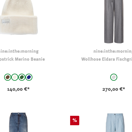
nine:inthe:morning
nine:inthe:mornin
pstrick Merino Beanie
Wollhose Eldara Fischgr
auswählen
auswählen
Farbe
braun
natur
Oliv
Navy
hellgrau 
140,00 €*
270,00 €*
Rabatt
%