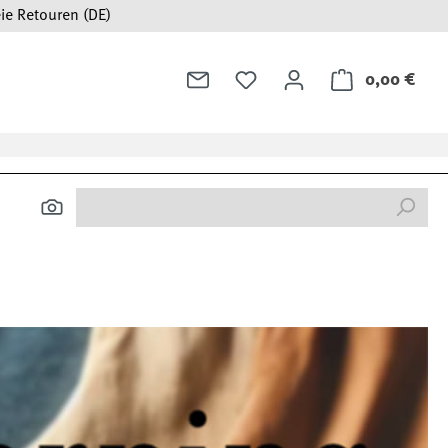
ie Retouren (DE)
0,00 €
Ware