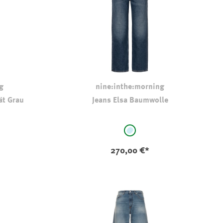
g
nine:inthe:morning
ät Grau
Jeans Elsa Baumwolle
auswählen
Farbe
- gemustert
stone-washed
270,00 €*