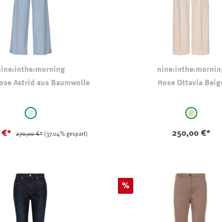
nine:inthe:morning
nine:inthe:mornin
ose Astrid aus Baumwolle
Hose Ottavia Beig
auswählen
auswählen
Farbe
hellbleu
beige
0 €*
250,00 €*
270,00 €*
(37.04% gespart)
Rabatt
%