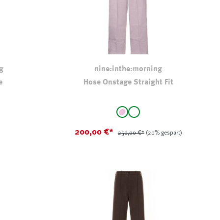
g
nine:inthe:morning
e
Hose Onstage Straight Fit
auswählen
Farbe
rosa
weiß
200,00 €*
250,00 €*
(20% gespart)