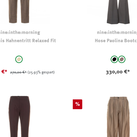
nine:inthe:morning
nine:inthe:mornin
is Hahnentritt Relaxed Fit
Hose Paolina Bootc
auswählen
auswählen
Farbe
beige - kariert
schwarz
taupe
0 €*
330,00 €*
270,00 €*
(25.93% gespart)
Rabatt
%