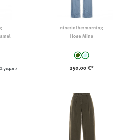
g
nine:inthe:morning
Camel
Hose Mina
auswählen
Farbe
n-camel
dkl oliv-khaki
hellbleu
(Diese Option ist zurzeit nicht ve
250,00 €*
% gespart)