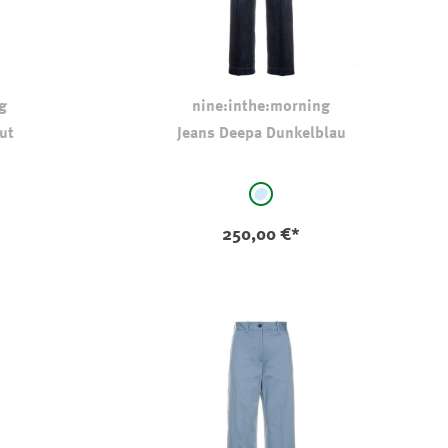
g
nine:inthe:morning
ut
Jeans Deepa Dunkelblau
auswählen
Farbe
stone-washed
250,00 €*