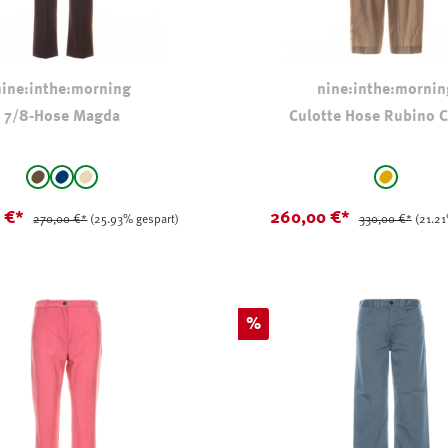
nine:inthe:morning
nine:inthe:mornin
7/8-Hose Magda
Culotte Hose Rubino 
auswählen
auswählen
Farbe
braun
marine
Beige
hellbrau
(Diese Option ist zurzeit nicht verfügbar.)
(Diese Option ist zurzeit nicht verfügbar.)
0 €*
260,00 €*
270,00 €*
(25.93% gespart)
330,00 €*
(21.21
Rabatt
%