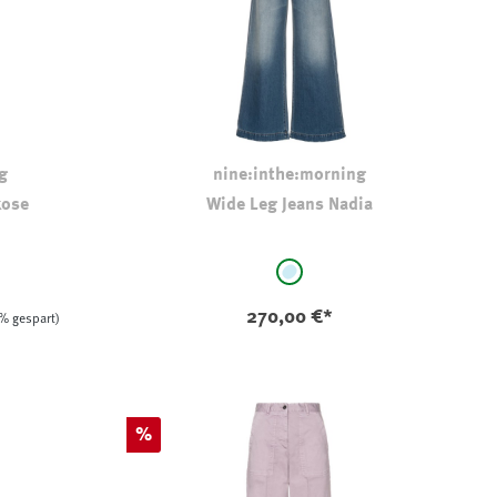
g
nine:inthe:morning
kose
Wide Leg Jeans Nadia
auswählen
Farbe
stone-washed
270,00 €*
% gespart)
Rabatt
%