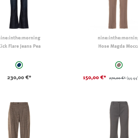
nine:inthe:morning
nine:inthe:mornin
ick Flare Jeans Pea
Hose Magda Mocc
auswählen
auswählen
Farbe
stone-wash-dark-blue
taupe
230,00 €*
150,00 €*
270,00 €*
(44.44