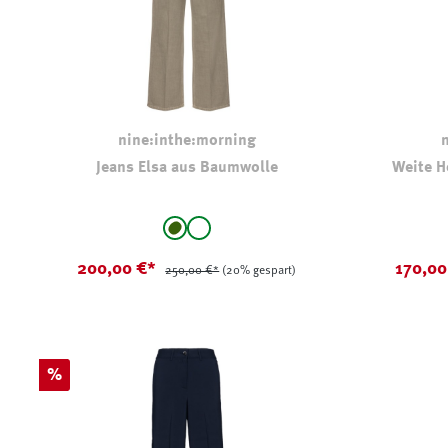
nine:inthe:morning
Jeans Elsa aus Baumwolle
Weite H
auswählen
Farbe
Farbe
hell oliv-kaki
weiß
200,00 €*
170,0
250,00 €*
(20% gespart)
Rabatt
%