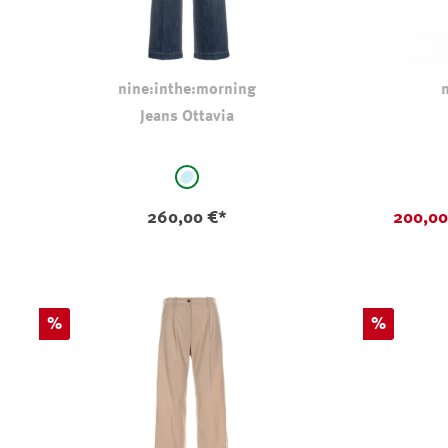
nine:inthe:morning
Jeans Ottavia
auswählen
Farbe
Farbe
stone-washed
260,00 €*
200,0
Rabatt
Rabatt
%
%