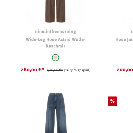
nine:inthe:morning
Wide-Leg Hose Astrid Wolle-
Hose Jan
Kaschmir
auswählen
Farbe
Farbe
beige - kariert
280,00 €*
200,0
380,00 €*
(26.32% gespart)
Rabatt
%