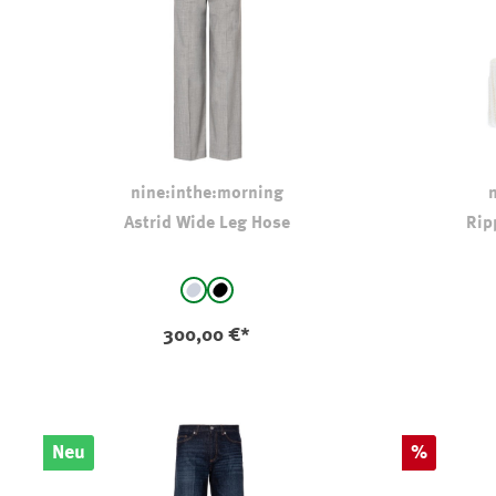
nine:inthe:morning
Astrid Wide Leg Hose
Rip
auswählen
Farbe
Farbe
Grau
schwarz
300,00 €*
Rabatt
Neu
%