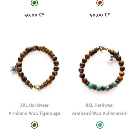
auswählen
auswählen
Farbe
Farbe
grün
rot
50,00 €*
50,00 €*
XXL Hardwear
XXL Hardwear
Armband W22 Tigerauge
Armband W22 Vulkanstein
auswählen
auswählen
Farbe
Farbe
braun
türkis