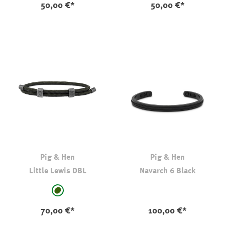
50,00 €*
50,00 €*
Pig & Hen
Pig & Hen
Little Lewis DBL
Navarch 6 Black
auswählen
auswählen
Farbe
Farbe
dkl oliv-kaki
70,00 €*
100,00 €*