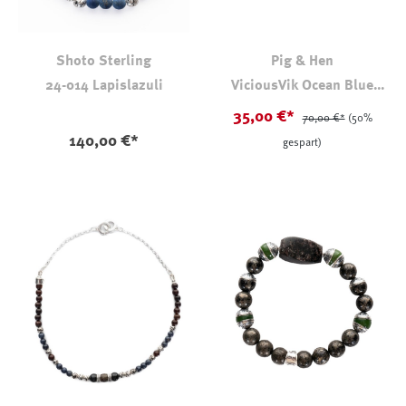
Shoto Sterling
Pig & Hen
24-014 Lapislazuli
ViciousVik Ocean Blue
Silver
35,00 €*
70,00 €*
(50%
140,00 €*
gespart)