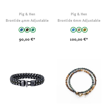
Pig & Hen
Pig & Hen
Brontide 4mm Adjustable
Brontide 6mm Adjustable
auswählen
auswählen
Farbe
Farbe
Miyazaki
Matsumoto
Shikoku
Aomori
Yawata
Tiger Eye
(Diese Option ist zurzei
90,00 €*
100,00 €*