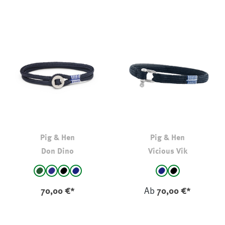
Pig & Hen
Pig & Hen
Don Dino
Vicious Vik
auswählen
auswählen
Farbe
Farbe
Army
Navy-Sand
Black
Navy
Navy
Black - COA
70,00 €*
Ab
70,00 €*