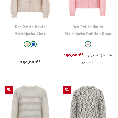
Des Petits Hauts
Des Petits Hauts
Strickjacke Alma
Strickjacke Dobilou Rose
auswählen
auswählen
Farbe
Farbe
beige
mittelblau
rosa
(Diese Option ist zurzeit nicht verfügbar.)
150,00 €*
190,00 €*
(21.05%
250,00 €*
gespart)
Rabatt
Rabatt
%
%