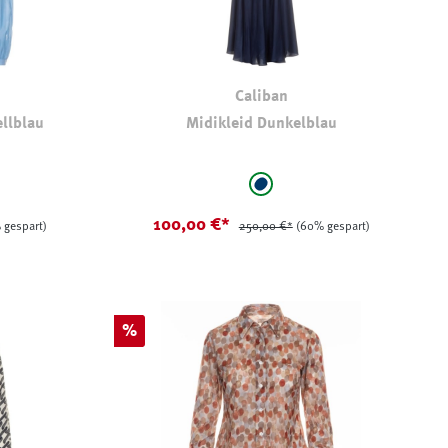
Caliban
llblau
Midikleid Dunkelblau
auswählen
Farbe
u
marine
100,00 €*
 gespart)
250,00 €*
(60% gespart)
Rabatt
%