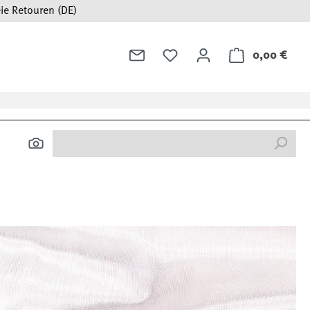
ie Retouren (DE)
0,00 €
Ware