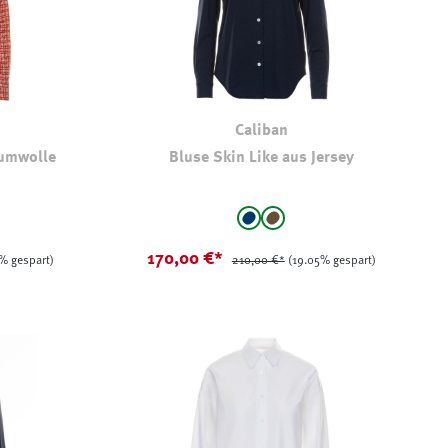
Caliban
aumwolle
Bluse Skin Like aus Jersey
auswählen
Farbe
emustert
marine
braun
(Diese Option ist zurzeit nich
170,00 €*
% gespart)
210,00 €*
(19.05% gespart)