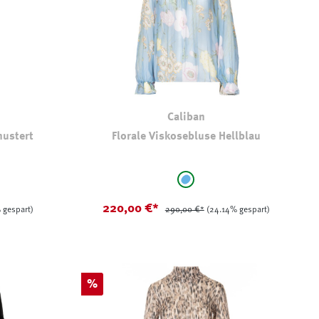
Caliban
mustert
Florale Viskosebluse Hellblau
auswählen
Farbe
u-gemustert
hellblau - geblümt
220,00 €*
 gespart)
290,00 €*
(24.14% gespart)
Rabatt
%