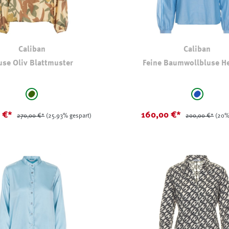
Caliban
Caliban
use Oliv Blattmuster
Feine Baumwollbluse He
auswählen
auswählen
Farbe
oliv-khaki-gemustert
mittelbla
0 €*
160,00 €*
270,00 €*
(25.93% gespart)
200,00 €*
(20%