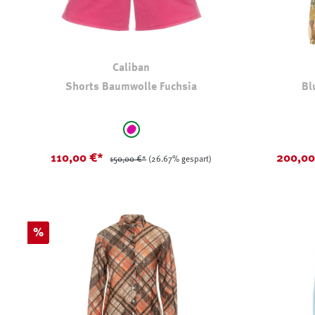
Caliban
Shorts Baumwolle Fuchsia
Bl
auswählen
Farbe
Farbe
Fuchsia -Himbeere
110,00 €*
200,0
150,00 €*
(26.67% gespart)
Rabatt
%