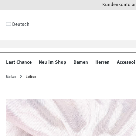
Kundenkonto anl
 Hauptinhalt springen
Zur Suche springen
Zur Hauptnavigation springen
Deutsch
Last Chance
Neu im Shop
Damen
Herren
Accessoi
Marken
Caliban