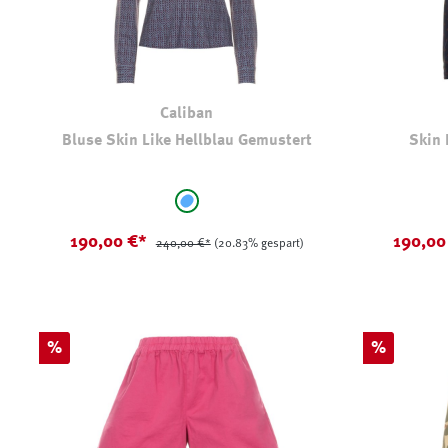
Caliban
Bluse Skin Like Hellblau Gemustert
Skin 
auswählen
Farbe
Farbe
hellblau - gemustert
190,00 €*
190,00
240,00 €*
(20.83% gespart)
Rabatt
Rabatt
%
%