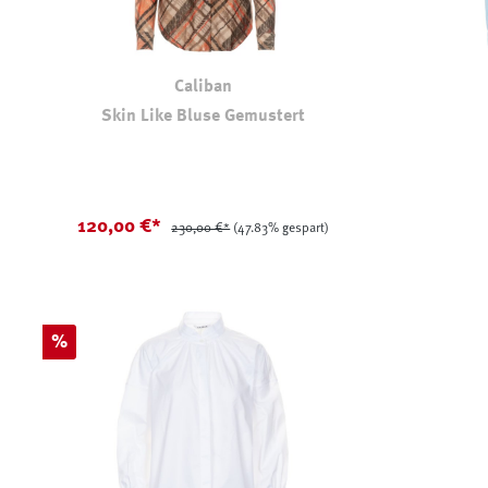
Caliban
Skin Like Bluse Gemustert
Farbe
120,00 €*
230,00 €*
(47.83% gespart)
Rabatt
%