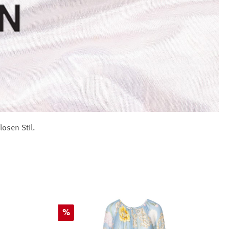
osen Stil.
Rabatt
%