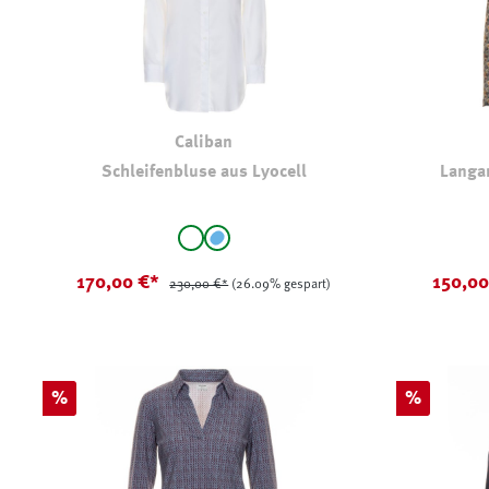
Caliban
Schleifenbluse aus Lyocell
Langar
auswählen
Farbe
Farbe
weiß
Hellblau
170,00 €*
150,0
230,00 €*
(26.09% gespart)
Rabatt
Rabatt
%
%