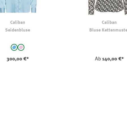
Caliban
Caliban
Seidenbluse
Bluse Kettenmust
auswählen
Hellblau
rosa
300,00 €*
Ab
140,00 €*