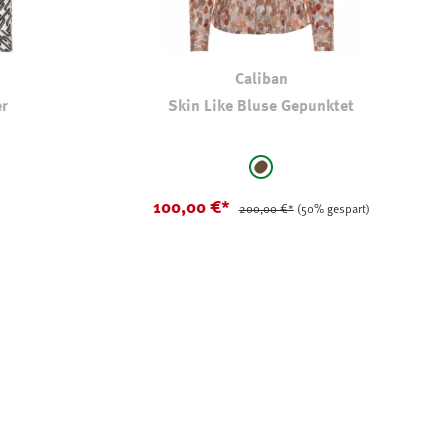
Caliban
er
Skin Like Bluse Gepunktet
auswählen
Farbe
braun
100,00 €*
200,00 €*
(50% gespart)