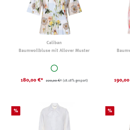
Caliban
Baumwollbluse mit Allover Muster
Baumw
auswählen
Farbe
Farbe
weiß - geblümt
180,00 €*
190,00
220,00 €*
(18.18% gespart)
Rabatt
Rabatt
%
%