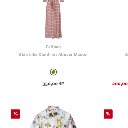
Caliban
Skin Like Kleid mit Allover Muster
S
auswählen
Farbe
Farbe
braun - gemustert
350,00 €*
200,00
Rabatt
Rabatt
%
%