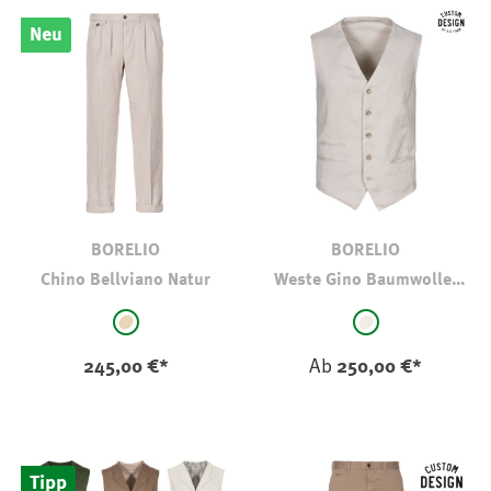
Neu
BORELIO
BORELIO
Chino Bellviano Natur
Weste Gino Baumwolle-
Leinen
auswählen
auswählen
Farbe
Farbe
beige
natur
245,00 €*
Ab
250,00 €*
Tipp