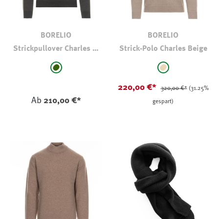
BORELIO
BORELIO
Strickpullover Charles V-
Strick-Polo Charles Beige
Neck
auswählen
auswählen
Farbe
Farbe
dkl oliv-khaki
beige
220,00 €*
320,00 €*
(31.25%
Ab
210,00 €*
gespart)