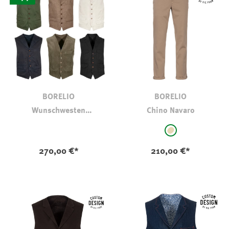
BORELIO
BORELIO
Wunschwesten
Chino Navaro
Konfigurator Stückfärber
auswählen
Farbe
beige
270,00 €*
210,00 €*