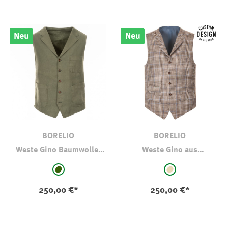
Neu
Neu
BORELIO
BORELIO
Weste Gino Baumwolle-
Weste Gino aus
Leinen Oliv
Baumwolle Glencheck
auswählen
auswählen
Farbe
Farbe
hell oliv-khaki
beige - kariert
250,00 €*
250,00 €*