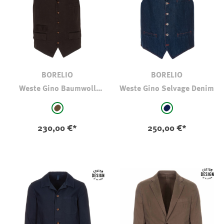
BORELIO
BORELIO
Weste Gino Baumwoll
Weste Gino Selvage Denim
Twill
auswählen
auswählen
Farbe
Farbe
braun
rinsed-washed
230,00 €*
250,00 €*