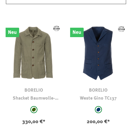
Neu
Neu
BORELIO
BORELIO
Shacket Baumwolle-
Weste Gino TC137
Leinen Khaki
auswählen
auswählen
Farbe
Farbe
hell oliv-kaki
marine
330,00 €*
200,00 €*