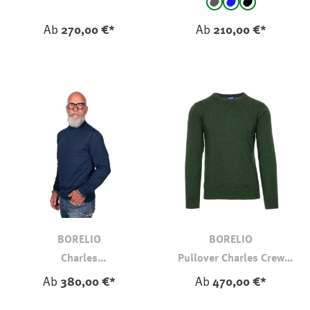
auswählen
Farbe
anthrazit
Blau
schwarz
Ab
270,00 €*
Ab
210,00 €*
BORELIO
BORELIO
Charles
Pullover Charles Crew
Rollkragenpullover
Neck
Ab
380,00 €*
Ab
470,00 €*
Kaschmir