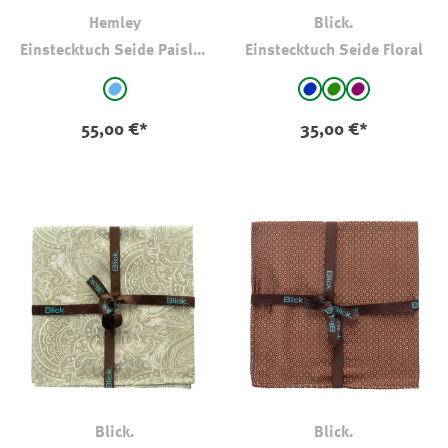
Hemley
Blick.
Einstecktuch Seide Paisley
Einstecktuch Seide Floral
8194
auswählen
auswählen
Farbe
Farbe
hellblau - geblümt
blau - geblümt
grün - geblümt
lila - geblümt
55,00 €*
35,00 €*
Blick.
Blick.