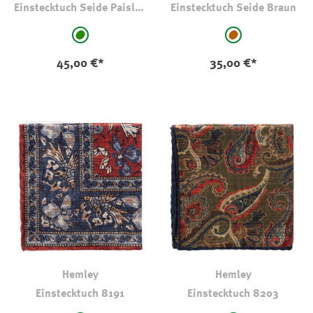
Einstecktuch Seide Paisley
Einstecktuch Seide Braun
Grün
auswählen
auswählen
Farbe
Farbe
grün - gemustert
braun - gemuster
45,00 €*
35,00 €*
Hemley
Hemley
Einstecktuch 8191
Einstecktuch 8203