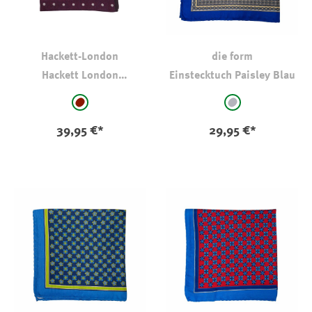
Hackett-London
die form
Hackett London
Einstecktuch Paisley Blau
Einstecktuch Wine
auswählen
auswählen
Farbe
Farbe
bordeaux
mittelgrau - geb
39,95 €*
29,95 €*