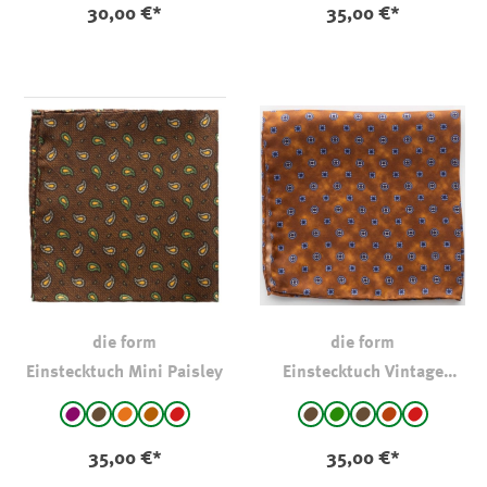
30,00 €*
35,00 €*
die form
die form
Einstecktuch Mini Paisley
Einstecktuch Vintage
Blume
auswählen
auswählen
Farbe
Farbe
Magenta
braun
orange
braun - gemustert
rot
braun - geblümt
grün
braun
rost
rot
(Diese Option ist zurzeit nicht verfügbar.)
(Diese Option ist zurzeit nicht verfügbar.)
(Diese Option ist zurzeit nicht verfügbar.)
(Diese Option ist zu
35,00 €*
35,00 €*