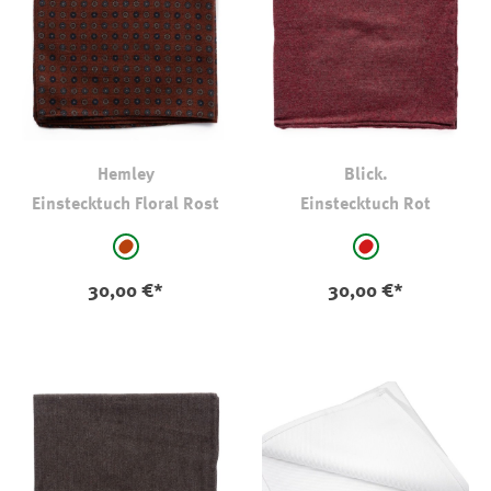
Hemley
Blick.
Einstecktuch Floral Rost
Einstecktuch Rot
auswählen
auswählen
Farbe
Farbe
rost
dunkles rot
30,00 €*
30,00 €*