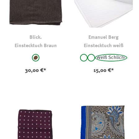
Blick.
Emanuel Berg
Einstecktuch Braun
Einstecktuch weiß
auswählen
auswählen
Farbe
Farbe
Weiß Schlicht
braun
weiß - gestreift
Weiß Strukturiert
30,00 €*
15,00 €*