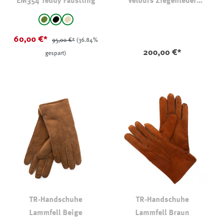
EM354 Teddy Fäustling
Velours Ziegenleder
Dunkelbraun
auswählen
Farbe
Oliv-Khaki
schwarz
beige
60,00 €*
95,00 €*
(36.84%
200,00 €*
gespart)
TR-Handschuhe
TR-Handschuhe
Lammfell Beige
Lammfell Braun