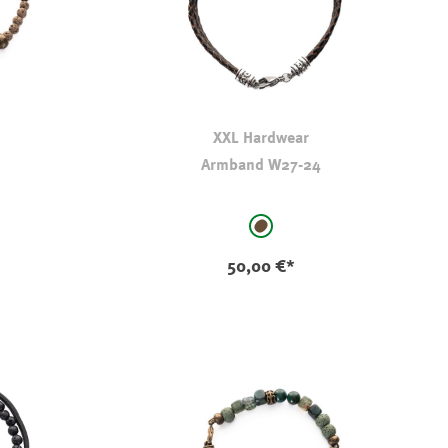
XXL Hardwear
Armband W27-24
auswählen
Farbe
rot
braun
50,00 €*