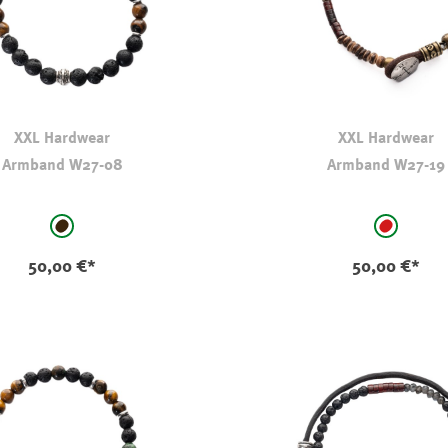
XXL Hardwear
XXL Hardwear
Armband W27-08
Armband W27-19
auswählen
auswählen
Farbe
schwarz-braun
dunkles 
50,00 €*
50,00 €*