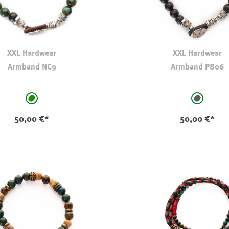
XXL Hardwear
XXL Hardwear
Armband NC9
Armband P806
auswählen
auswählen
Farbe
grün - gemustert
anthrazit
50,00 €*
50,00 €*