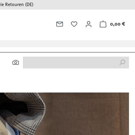
ie Retouren (DE)
0,00 €
Ware