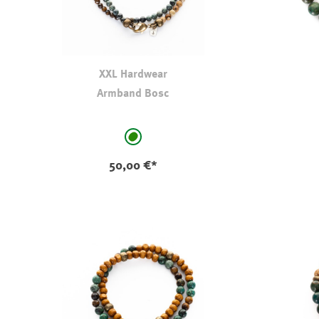
XXL Hardwear
Armband Bosc
auswählen
Farbe
Farbe
grün
50,00 €*