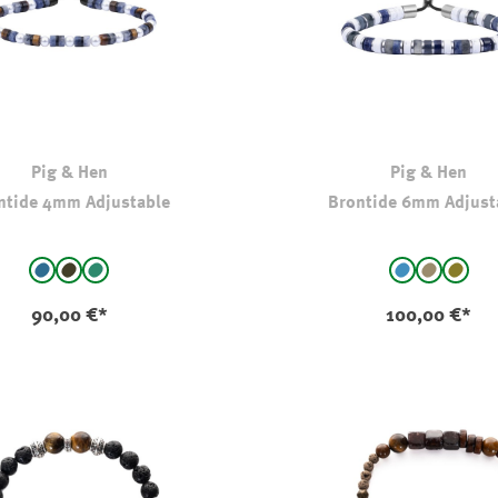
Pig & Hen
Pig & Hen
ntide 4mm Adjustable
Brontide 6mm Adjust
auswählen
auswählen
Farbe
Miyazaki
Matsumoto
Shikoku
Aomori
Yawata
Tiger 
(Diese Option i
90,00 €*
100,00 €*