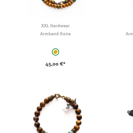
XXL Hardwear
Armband Kona
Arm
auswählen
Farbe
Farbe
hellbraun-camel
45,00 €*