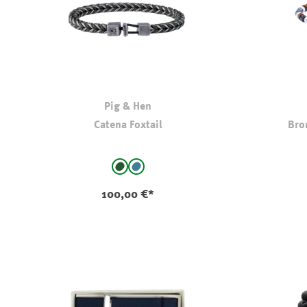
Pig & Hen
Catena Foxtail
Bro
auswählen
Farbe
Farbe
Army
Slate Gray
100,00 €*