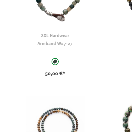
XXL Hardwear
Armband W27-27
auswählen
Farbe
Farbe
tannengrün
50,00 €*