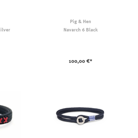
Pig & Hen
ilver
Navarch 6 Black
auswählen
Farbe
100,00 €*