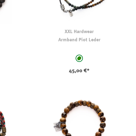
XXL Hardwear
Armband Piot Leder
auswählen
Farbe
grün
45,00 €*