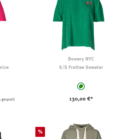
Bowery NYC
nice
S/S Frottee Sweater
auswählen
Farbe
grün
 ist zurzeit nicht verfügbar.)
130,00 €*
 gespart)
Rabatt
%