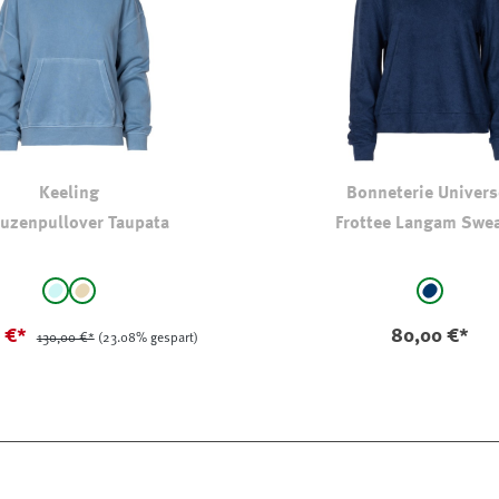
Keeling
Bonneterie Univers
uzenpullover Taupata
Frottee Langam Swea
auswählen
auswählen
Farbe
hellbleu
beige
marine
(Diese Option ist zurzeit nicht verfügbar.)
0 €*
80,00 €*
130,00 €*
(23.08% gespart)