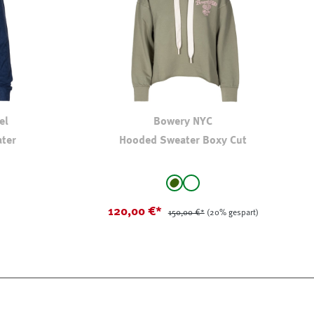
el
Bowery NYC
ter
Hooded Sweater Boxy Cut
auswählen
Farbe
hell oliv-kaki
weiß
(Diese Option ist zurzeit nicht ve
120,00 €*
150,00 €*
(20% gespart)