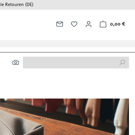
ie Retouren (DE)
0,00 €
Ware