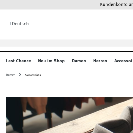
Kundenkonto anl
 Hauptinhalt springen
Zur Suche springen
Zur Hauptnavigation springen
Deutsch
Last Chance
Neu im Shop
Damen
Herren
Accessoi
Damen
Sweatshirts