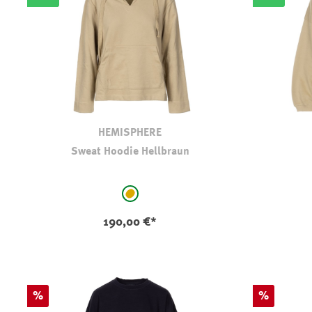
HEMISPHERE
Sweat Hoodie Hellbraun
auswählen
Farbe
Farbe
hellbraun-camel
190,00 €*
Rabatt
Rabatt
%
%