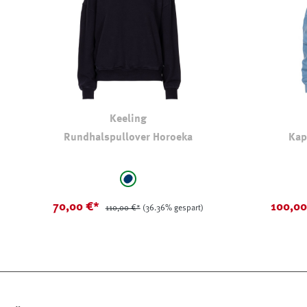
Keeling
Rundhalspullover Horoeka
Kap
auswählen
Farbe
Farbe
marine
70,00 €*
100,0
110,00 €*
(36.36% gespart)