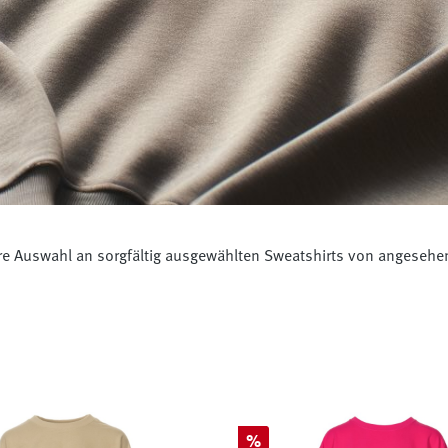
e Auswahl an sorgfältig ausgewählten Sweatshirts von angesehen
Rabatt
%