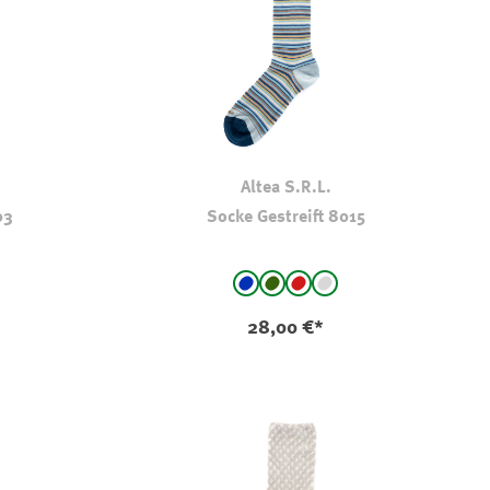
Altea S.R.L.
03
Socke Gestreift 8015
auswählen
Farbe
eift
streift
 - gestreift
blau - gestreift
oliv-khaki gestreift
rot - gestreift
hellgrau - gestreift
(Diese Option ist zurzeit 
28,00 €*