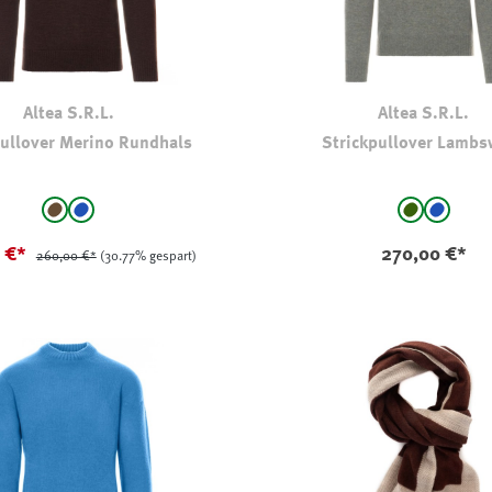
Altea S.R.L.
Altea S.R.L.
pullover Merino Rundhals
Strickpullover Lambs
auswählen
auswählen
Farbe
braun
mittelblau
hell oliv-k
mittelb
(Diese Option
0 €*
270,00 €*
260,00 €*
(30.77% gespart)