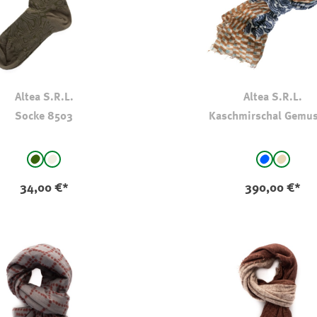
Altea S.R.L.
Altea S.R.L.
Socke 8503
Kaschmirschal Gemus
auswählen
auswählen
Farbe
dkl oliv-kaki
natur
blau - gem
beige -
(Diese O
34,00 €*
390,00 €*