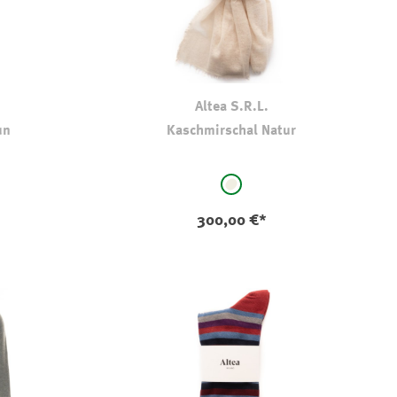
Altea S.R.L.
un
Kaschmirschal Natur
auswählen
Farbe
natur
300,00 €*