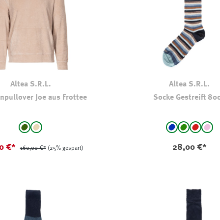
Altea S.R.L.
Altea S.R.L.
pullover Joe aus Frottee
Socke Gestreift 80
auswählen
auswählen
Farbe
dkl oliv-kaki
beige
blau - gestreift
grün - gestr
rot - ge
rosa
gbar.)
(Diese Option ist zurzeit nicht verfügbar.)
0 €*
28,00 €*
160,00 €*
(25% gespart)