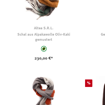
Altea S.R.L.
Schal aus Alpakawolle Oliv-Kaki
Ge
gemustert
auswählen
Farbe
Farbe
oliv-khaki-gemustert
230,00 €*
Rabatt
%