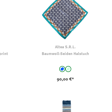
Altea S.R.L.
print
Baumwoll-Seiden Halstuch
auswählen
Farbe
ustert
ki-gemustert
blau - gemustert
mint
90,00 €*