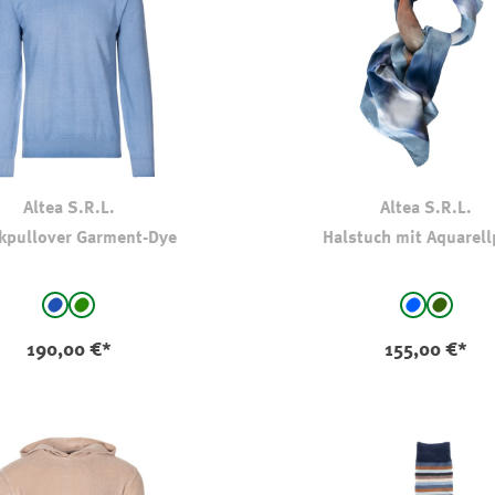
Altea S.R.L.
Altea S.R.L.
ckpullover Garment-Dye
Halstuch mit Aquarell
auswählen
auswählen
Farbe
mittelblau
grün
blau - gem
oliv-ka
190,00 €*
155,00 €*