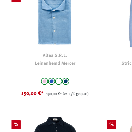
Altea S.R.L.
Leinenhemd Mercer
Stri
auswählen
Farbe
Farbe
rosa
mittelblau
weiß
marine
150,00 €*
190,00 €*
(21.05% gespart)
Rabatt
Rabatt
%
%