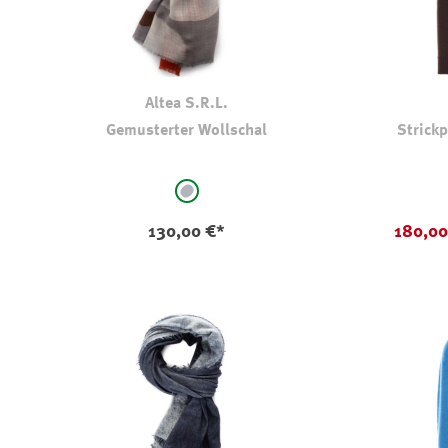
Altea S.R.L.
Gemusterter Wollschal
Strick
auswählen
Farbe
Farbe
mittelgrau-gemustert
130,00 €*
180,0