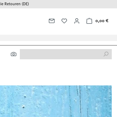
ie Retouren (DE)
0,00 €
Ware