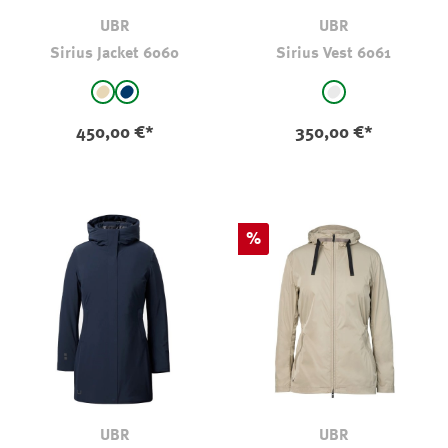
UBR
UBR
Sirius Jacket 6060
Sirius Vest 6061
auswählen
auswählen
Farbe
Farbe
beige
marine
hellgrau
450,00 €*
350,00 €*
Rabatt
%
UBR
UBR