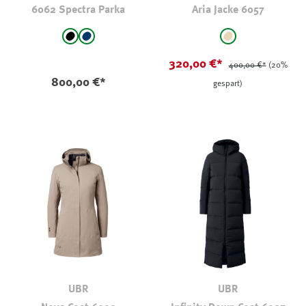
6062 Spectra Parka
Aria Jacke 6057
auswählen
auswählen
Farbe
Farbe
schwarz
marine
beige
(Diese Option ist zurzeit nicht verfügbar.)
320,00 €*
400,00 €*
(20%
800,00 €*
gespart)
UBR
UBR