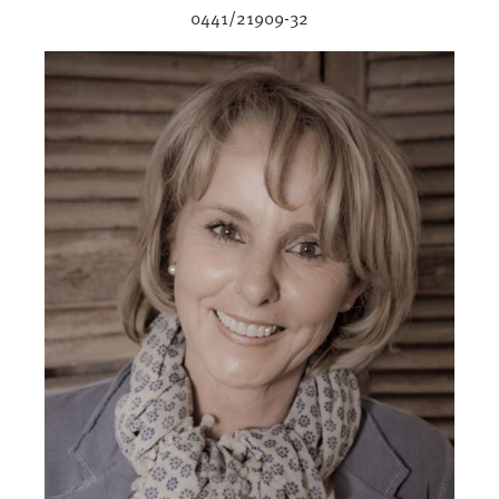
0441/21909-32