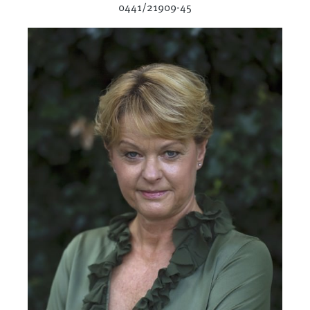
0441/21909-45