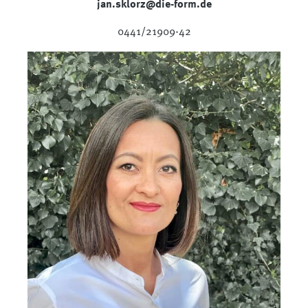
jan.sklorz@die-form.de
0441/21909-42