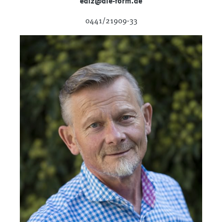
ediz@die-form.de
0441/21909-33