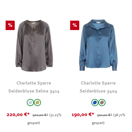
Rabatt
Rabatt
%
%
Charlotte Sparre
Charlotte Sparre
Seidenbluse Selma 3414
Seidenbluse 3404
auswählen
auswählen
Farbe
Farbe
Grau
Khaki
mittelblau
taupe
(Diese Option ist zurz
220,00 €*
190,00 €*
320,00 €*
(31.25%
310,00 €*
(38.71%
gespart)
gespart)