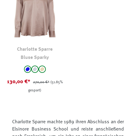
Charlotte Sparre
Bluse Sparky
auswählen
Farbe
Blau
Grau
beige
(Diese Option ist zurzeit nicht verfügbar.)
(Diese Option ist zurzeit nicht verfügbar.)
130,00 €*
270,00 €*
(51.85%
gespart)
Charlotte Sparre machte 1989 ihren Abschluss an der
Elsinore Business School und reiste anschließend