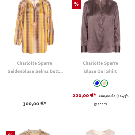
Rabatt
%
Charlotte Sparre
Charlotte Sparre
Seidenbluse Selma Dotty
Bluse Oui Shirt
Yellow
auswählen
Farbe
Blau
beige
(Diese Option ist zurz
220,00 €*
280,00 €*
(21.43%
300,00 €*
gespart)