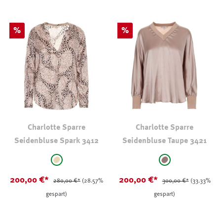
Rabatt
Rabatt
%
%
Charlotte Sparre
Charlotte Sparre
Seidenbluse Spark 3412
Seidenbluse Taupe 3421
auswählen
auswählen
Farbe
Farbe
beige - gemustert
taupe
200,00 €*
200,00 €*
280,00 €*
(28.57%
300,00 €*
(33.33%
gespart)
gespart)