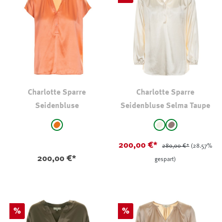
Charlotte Sparre
Charlotte Sparre
Seidenbluse
Seidenbluse Selma Taupe
auswählen
auswählen
Farbe
Farbe
orange
natur
taupe
(Diese Option ist zurz
200,00 €*
280,00 €*
(28.57%
200,00 €*
gespart)
Rabatt
Rabatt
%
%