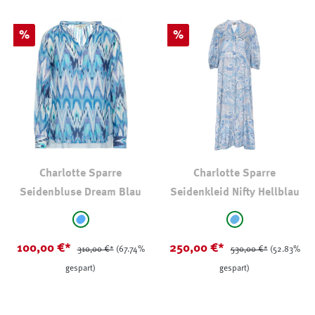
Rabatt
Rabatt
%
%
Charlotte Sparre
Charlotte Sparre
Seidenbluse Dream Blau
Seidenkleid Nifty Hellblau
auswählen
auswählen
Farbe
Farbe
hellblau - gemustert
hellblau - geblü
100,00 €*
250,00 €*
310,00 €*
(67.74%
530,00 €*
(52.83%
gespart)
gespart)