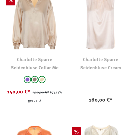
Rabatt
%
Charlotte Sparre
Charlotte Sparre
Seidenbluse Collar Me
Seidenbluse Cream
auswählen
Farbe
Violett
taupe
beige
(Diese Option ist zurzeit nicht verfügbar.)
150,00 €*
320,00 €*
(53.13%
160,00 €*
gespart)
Rabatt
%