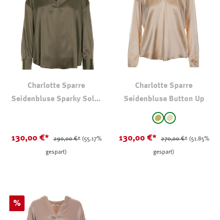
Charlotte Sparre
Charlotte Sparre
Seidenbluse Sparky Solid
Seidenbluse Button Up
Khaki
auswählen
Farbe
Khaki
beige
(Diese Option ist zurz
130,00 €*
130,00 €*
290,00 €*
(55.17%
270,00 €*
(51.85%
gespart)
gespart)
Rabatt
%