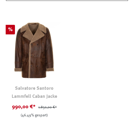
Rabatt
%
Salvatore Santoro
Lammfell Caban Jacke
990,00 €*
1.850,00 €*
(46.49% gespart)