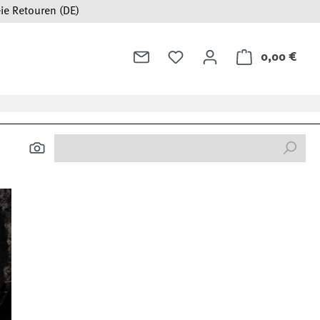
ie Retouren (DE)
0,00 €
Ware