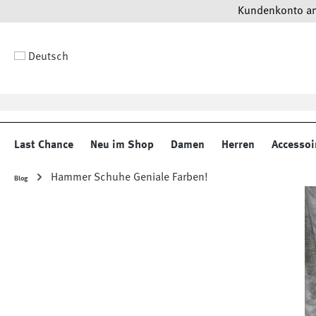
Kundenkonto anl
 Hauptinhalt springen
Zur Suche springen
Zur Hauptnavigation springen
Deutsch
Last Chance
Neu im Shop
Damen
Herren
Accessoi
Hammer Schuhe Geniale Farben!
Blog