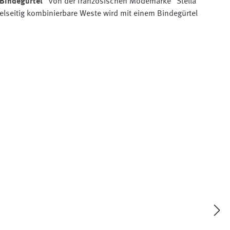
 Bindegürtel"
von der französischen Modemarke "Stella
elseitig kombinierbare Weste wird mit einem Bindegürtel