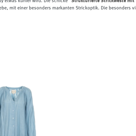
rty etwas kühler wird. Die schicke
"Strukturierte Strickweste mit
e, mit einer besonders markanten Strickoptik. Die besonders vi