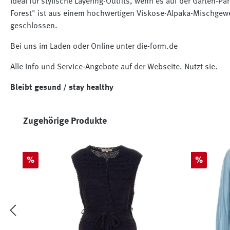
Ideal für stylische Layering-Outfits, wenn es auf der Garten-Pa
Forest" ist aus einem hochwertigen Viskose-Alpaka-Mischgeweb
geschlossen.
Bei uns im Laden oder Online unter die-form.de
Alle Info und Service-Angebote auf der Webseite. Nutzt sie.
Bleibt gesund / stay healthy
Produktgalerie überspringen
Zugehörige Produkte
Rabatt
Rabatt
%
%