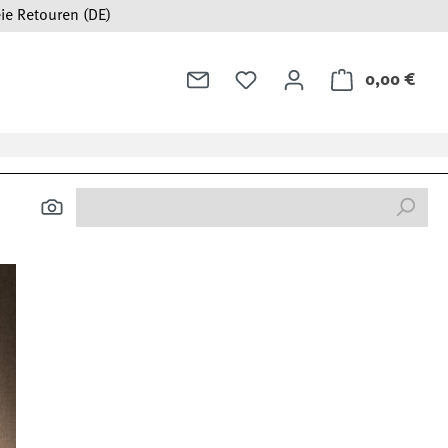
ie Retouren (DE)
0,00 €
Ware