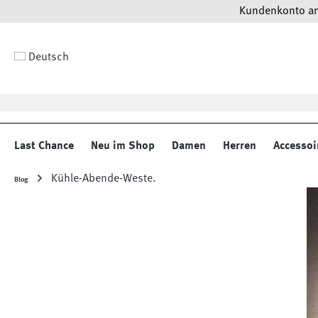
Kundenkonto anl
 Hauptinhalt springen
Zur Suche springen
Zur Hauptnavigation springen
Deutsch
Last Chance
Neu im Shop
Damen
Herren
Accessoi
Kühle-Abende-Weste.
Blog