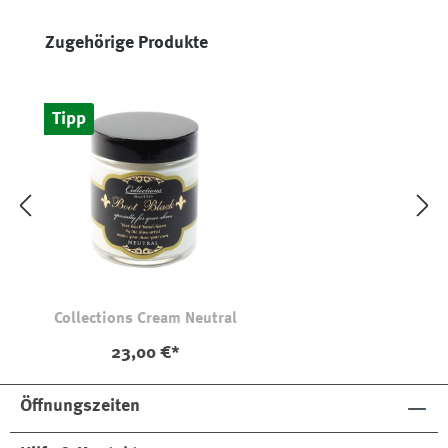
Produktgalerie überspringen
Zugehörige Produkte
Tipp
Collections Cream Neutral
23,00 €*
Öffnungszeiten