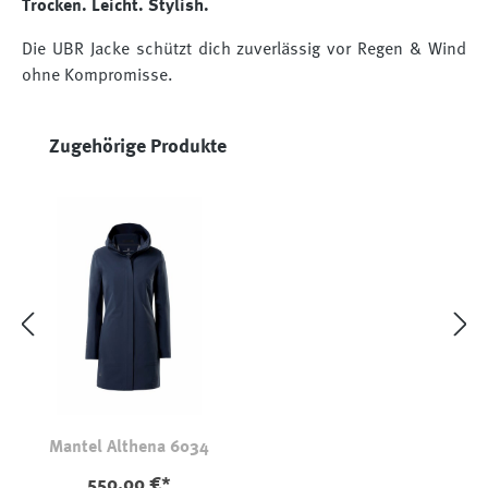
Trocken. Leicht. Stylish.
Die UBR Jacke schützt dich zuverlässig vor Regen & Wind
ohne Kompromisse.
Produktgalerie überspringen
Zugehörige Produkte
Mantel Althena 6034
550,00 €*