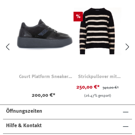
Rabatt
%
Court Platform Sneaker
Strickpullover mit
Schwarz mit Glitzerdetail
Querstreifen-Design
250,00 €*
340,00 €*
200,00 €*
(26.47% gespart)
Öffnungszeiten
Hilfe & Kontakt