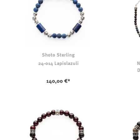
Shoto Sterling
24-014 Lapislazuli
N
D
140,00 €*