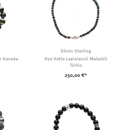
Shoto Sterling
n Kanada-
N20 Kette Lapislazuli Malachit
Türkis
250,00 €*