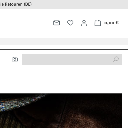
ie Retouren (DE)
0,00 €
Ware