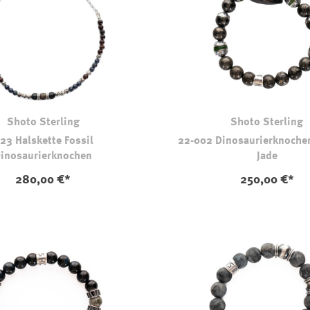
Shoto Sterling
Shoto Sterling
23 Halskette Fossil
22-002 Dinosaurierknoche
inosaurierknochen
Jade
280,00 €*
250,00 €*