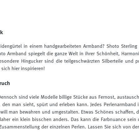
nk
idengürtel in einem handgearbeiteten Armband? Shoto Sterling z
hoto Armband spiegelt die ganze Welt in ihrer Schönheit, Harmon
esondere Hingucker sind die teilgeschwärzten Silberteile und pr
ich hier inspirieren!
ruch
nnoch sind viele Modelle billige Stücke aus Fernost, austausch
, den man sieht, spürt und erleben kann. Jedes Perlenarmband is
 will man bewahren und umgestalten. Etwas Schönes schaffen, das
 daher ein klein bisschen anders. Das kann die Farbnuance sein
Zusammenstellung der einzelnen Perlen. Lassen Sie sich von der 