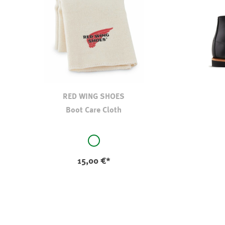
RED WING SHOES
Boot Care Cloth
auswählen
Farbe
Farbe
original
15,00 €*