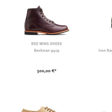
RED WING SHOES
Beckman 9419
Iron Ra
500,00 €*