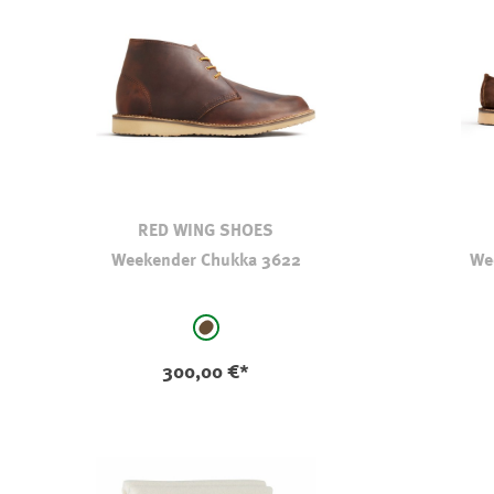
RED WING SHOES
Weekender Chukka 3622
We
auswählen
Farbe
braun
300,00 €*