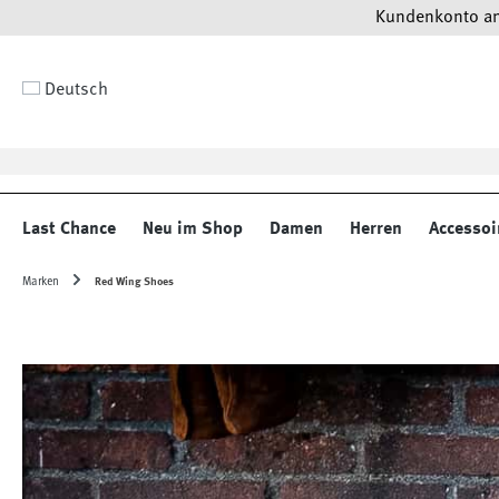
Kundenkonto anl
 Hauptinhalt springen
Zur Suche springen
Zur Hauptnavigation springen
Deutsch
Last Chance
Neu im Shop
Damen
Herren
Accessoi
Marken
Red Wing Shoes