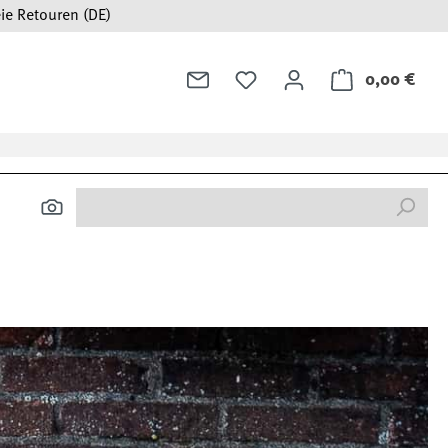
ie Retouren (DE)
0,00 €
Ware