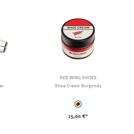
RED WING SHOES
er
Shoe Cream Burgundy
auswählen
Farbe
bordeaux
15,00 €*