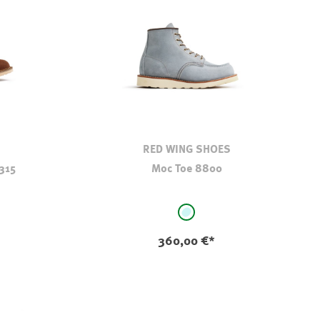
RED WING SHOES
315
Moc Toe 8800
auswählen
Farbe
hellbleu
360,00 €*