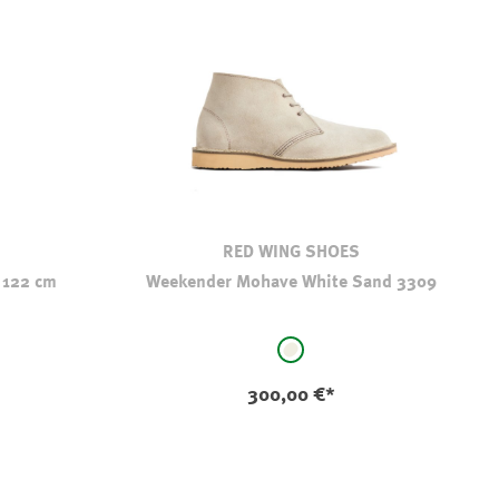
RED WING SHOES
 122 cm
Weekender Mohave White Sand 3309
auswählen
Farbe
natur
300,00 €*