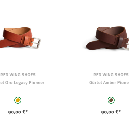
RED WING SHOES
RED WING SHOES
el Oro Legacy Pioneer
Gürtel Amber Pione
auswählen
auswählen
Farbe
hellbraun-camel
braun
90,00 €*
90,00 €*