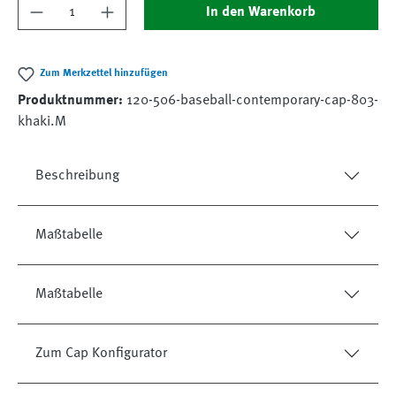
Produkt Anzahl: Gib den gewünschten Wert ein
In den Warenkorb
Zum Merkzettel hinzufügen
Produktnummer:
120-506-baseball-contemporary-cap-803-
khaki.M
Beschreibung
Maßtabelle
Maßtabelle
Zum Cap Konfigurator