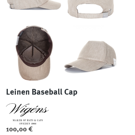
Leinen Baseball Cap
Regulärer Preis:
100,00 €