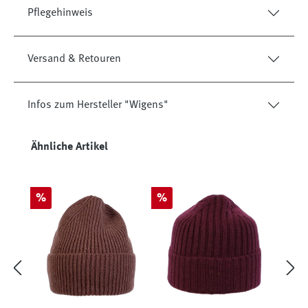
Pflegehinweis
Versand & Retouren
Infos zum Hersteller "Wigens"
Produktgalerie überspringen
Ähnliche Artikel
Rabatt
Rabatt
%
%