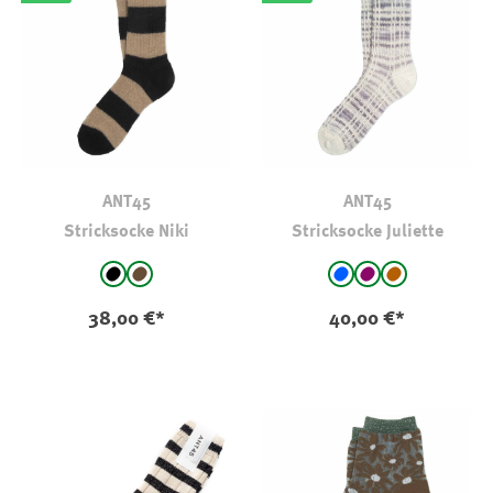
ANT45
ANT45
Stricksocke Niki
Stricksocke Juliette
auswählen
auswählen
Farbe
Farbe
schwarz - gestreift
braun - gestreift
blau - gemustert
lila - gemustert
braun - gemu
38,00 €*
40,00 €*