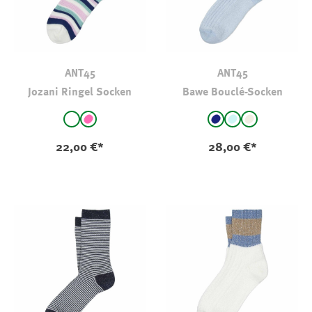
ANT45
ANT45
Jozani Ringel Socken
Bawe Bouclé-Socken
auswählen
auswählen
Farbe
Farbe
weiß - gestreift
pink - gestreift
Navy
hellbleu
natur
22,00 €*
28,00 €*