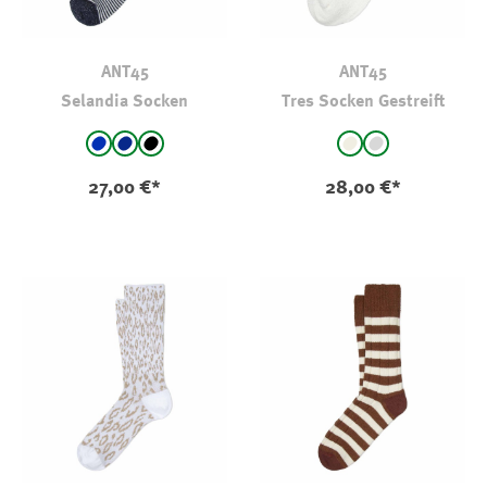
ANT45
ANT45
Selandia Socken
Tres Socken Gestreift
auswählen
auswählen
Farbe
Farbe
blau - gestreift
stahlblau-gestreift
schwarz - gestreift
natur - gestreift
hellgrau - gestr
27,00 €*
28,00 €*