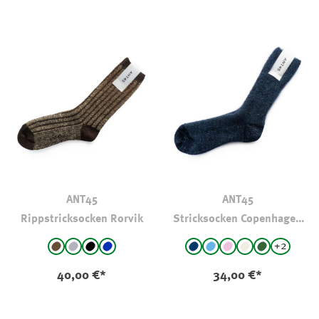
ANT45
ANT45
Rippstricksocken Rorvik
Stricksocken Copenhagen
mit Glitzer-Effekt
auswählen
auswählen
Farbe
Farbe
+
2
braun - gestreift
mittelgrau-gestreift
schwarz - gestreift
blau - gestreift
marine
Hellblau
rosa
natur
Oliv
40,00 €*
34,00 €*