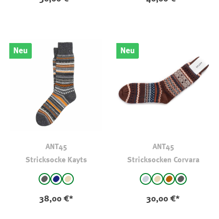
Neu
Neu
ANT45
ANT45
Stricksocke Kayts
Stricksocken Corvara
auswählen
auswählen
Farbe
Farbe
anthrazit
Navy
beige
Grau
beige - gemustert
braun - gemust
anthra - ge
38,00 €*
30,00 €*