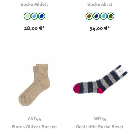
Socke Midett
Socke Abrat
auswählen
auswählen
Farbe
Farbe
beige - gestreift
hellblau - gestreift
blau - gestreift
mittelbraun
Navy
Hellblau
dkl oliv-kha
(Diese Option ist zurzeit nicht verfügbar.)
28,00 €*
34,00 €*
ANT45
ANT45
Flores Glitzer-Socken
Gestreifte Socke Besar