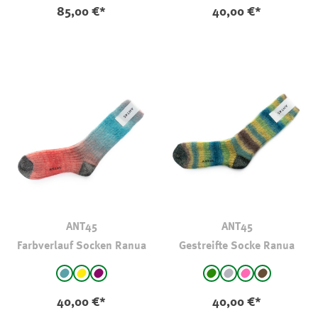
85,00 €*
40,00 €*
ANT45
ANT45
Farbverlauf Socken Ranua
Gestreifte Socke Ranua
auswählen
auswählen
Farbe
Farbe
türkis - gemustert
gelb - gemustert
lila - gemustert
grün - gestreift
mittelgrau-gestreif
pink - gestreift
braun - gest
40,00 €*
40,00 €*