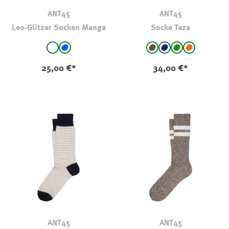
ANT45
ANT45
Leo-Glitzer Socken Manga
Socke Taza
auswählen
auswählen
Farbe
Farbe
weiß - gemustert
blau - gemustert
braun - gestreift
Navy
grün
orange
(Diese Option
25,00 €*
34,00 €*
ANT45
ANT45