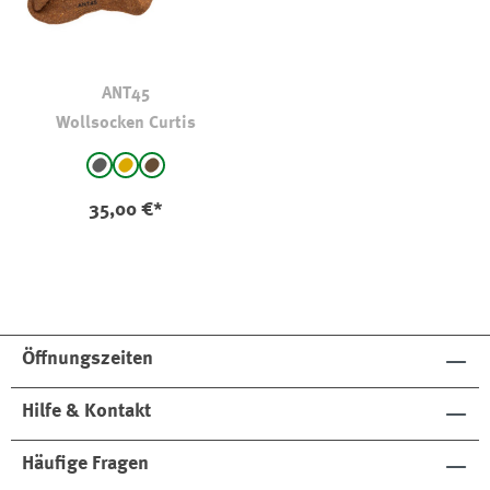
ANT45
Wollsocken Curtis
auswählen
Farbe
anthrazit
hellbraun-camel
braun
(Diese Option ist zurzeit nicht verfügbar.)
(Diese Option ist zurzeit nicht verfügbar.)
35,00 €*
Öffnungszeiten
Hilfe & Kontakt
Häufige Fragen