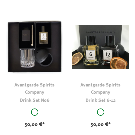
Avantgarde Spirits
Avantgarde Spirits
Company
Company
Drink Set No6
Drink Set 6-12
auswählen
auswählen
Farbe
Farbe
original
original
50,00 €*
50,00 €*