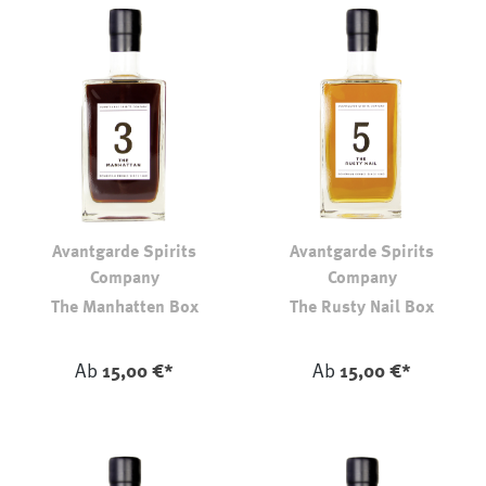
Avantgarde Spirits
Avantgarde Spirits
Company
Company
The Manhatten Box
The Rusty Nail Box
auswählen
auswählen
Farbe
Farbe
Ab
15,00 €*
Ab
15,00 €*