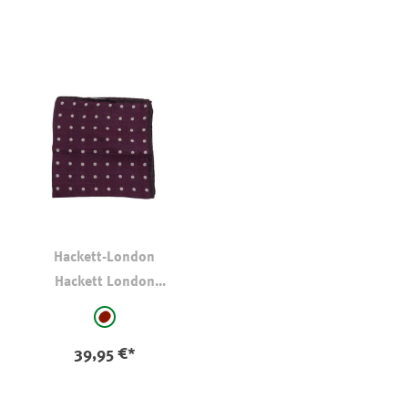
Hackett-London
Hackett London
Einstecktuch Wine
auswählen
Farbe
bordeaux
39,95 €*