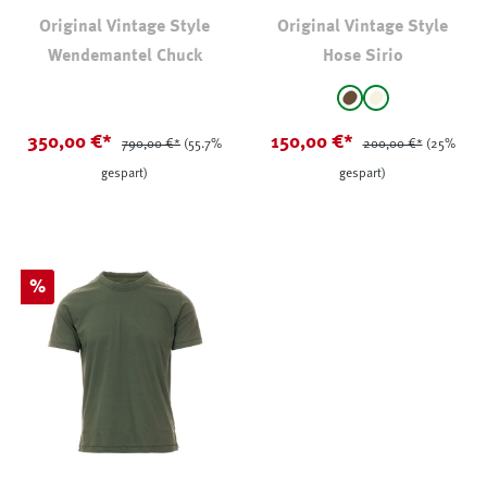
Original Vintage Style
Original Vintage Style
Wendemantel Chuck
Hose Sirio
auswählen
Farbe
braun
Creme
(Diese Option ist
350,00 €*
150,00 €*
790,00 €*
(55.7%
200,00 €*
(25%
gespart)
gespart)
Rabatt
%