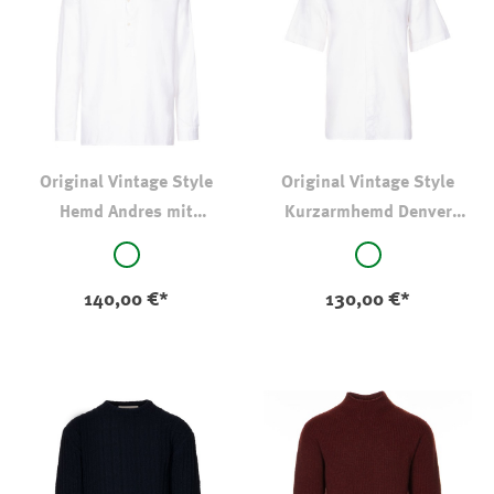
Original Vintage Style
Original Vintage Style
Hemd Andres mit
Kurzarmhemd Denver
Stehkragen
Bianco
auswählen
auswählen
Farbe
Farbe
weiß
weiß
140,00 €*
130,00 €*