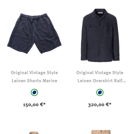
Original Vintage Style
Original Vintage Style
Leinen Shorts Marine
Leinen Overshirt Ralf
Marine
auswählen
auswählen
Farbe
Farbe
marine
marine
150,00 €*
320,00 €*