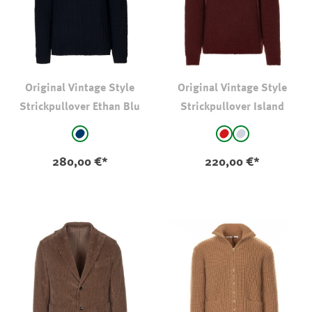
Original Vintage Style
Original Vintage Style
Strickpullover Ethan Blu
Strickpullover Island
auswählen
auswählen
Farbe
Farbe
marine
dunkles rot
Grau
280,00 €*
220,00 €*