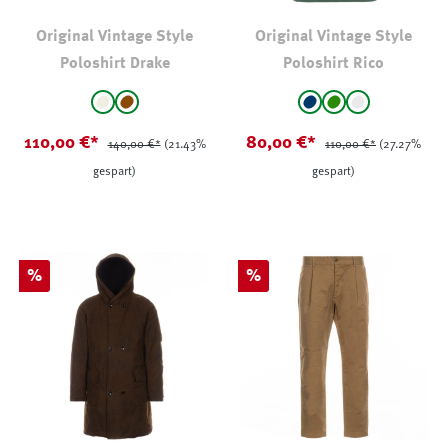
Original Vintage Style
Original Vintage Style
Poloshirt Drake
Poloshirt Rico
auswählen
auswählen
Farbe
Farbe
natur
mittelbraun
marine
grün
hellgrau
(Diese Option ist zurzei
(Diese Option ist zu
110,00 €*
80,00 €*
140,00 €*
(21.43%
110,00 €*
(27.27%
gespart)
gespart)
Rabatt
Rabatt
%
%