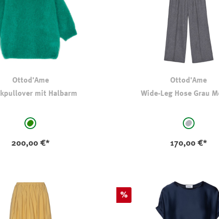
Ottod'Ame
Ottod'Ame
ckpullover mit Halbarm
Wide-Leg Hose Grau Me
auswählen
auswählen
Farbe
grün
mittelgra
200,00 €*
170,00 €*
Rabatt
%