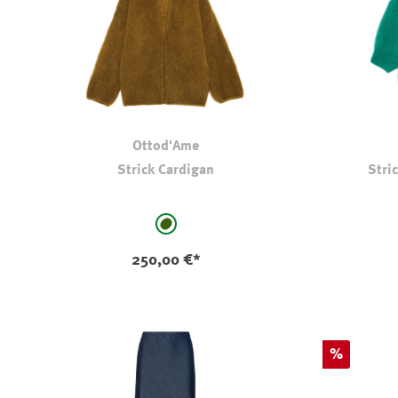
Ottod'Ame
Strick Cardigan
Stri
auswählen
Farbe
Farbe
hell oliv-kaki
250,00 €*
Rabatt
%