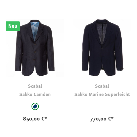
Neu
Scabal
Scabal
Sakko Camden
Sakko Marine Superleicht
auswählen
Farbe
marine
850,00 €*
770,00 €*