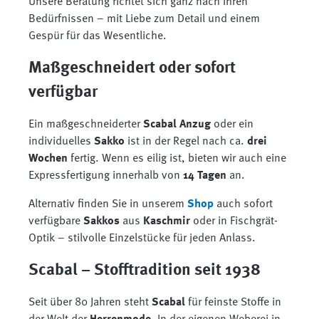
Unsere Beratung richtet sich ganz nach Ihren
Bedürfnissen – mit Liebe zum Detail und einem
Gespür für das Wesentliche.
Maßgeschneidert oder sofort
verfügbar
Ein maßgeschneiderter
Scabal Anzug
oder ein
individuelles
Sakko
ist in der Regel nach ca.
drei
Wochen
fertig. Wenn es eilig ist, bieten wir auch eine
Expressfertigung innerhalb von
14 Tagen
an.
Alternativ finden Sie in unserem
Shop
auch sofort
verfügbare
Sakkos
aus
Kaschmir
oder in Fischgrät-
Optik – stilvolle Einzelstücke für jeden Anlass.
Scabal – Stofftradition seit 1938
Seit über 80 Jahren steht
Scabal
für feinste Stoffe in