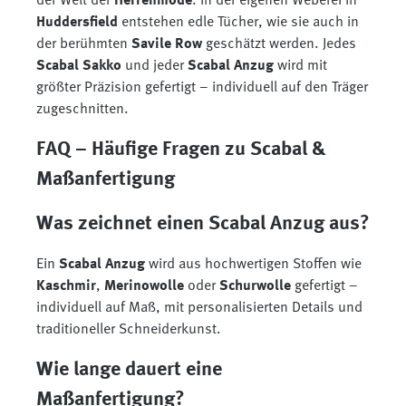
der Welt der
Herrenmode
. In der eigenen Weberei in
Huddersfield
entstehen edle Tücher, wie sie auch in
der berühmten
Savile Row
geschätzt werden. Jedes
Scabal Sakko
und jeder
Scabal Anzug
wird mit
größter Präzision gefertigt – individuell auf den Träger
zugeschnitten.
FAQ – Häufige Fragen zu Scabal &
Maßanfertigung
Was zeichnet einen Scabal Anzug aus?
Ein
Scabal Anzug
wird aus hochwertigen Stoffen wie
Kaschmir
,
Merinowolle
oder
Schurwolle
gefertigt –
individuell auf Maß, mit personalisierten Details und
traditioneller Schneiderkunst.
Wie lange dauert eine
Maßanfertigung?