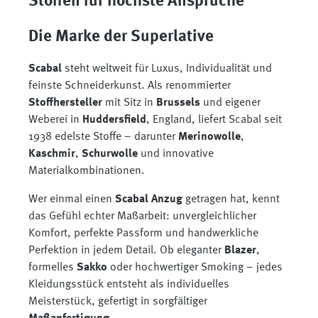
Stoffen für höchste Ansprüche
Die Marke der Superlative
Scabal
steht weltweit für Luxus, Individualität und
feinste Schneiderkunst. Als renommierter
Stoffhersteller
mit Sitz in
Brussels
und eigener
Weberei in
Huddersfield
, England, liefert Scabal seit
1938 edelste Stoffe – darunter
Merinowolle
,
Kaschmir
,
Schurwolle
und innovative
Materialkombinationen.
Wer einmal einen
Scabal Anzug
getragen hat, kennt
das Gefühl echter Maßarbeit: unvergleichlicher
Komfort, perfekte Passform und handwerkliche
Perfektion in jedem Detail. Ob eleganter
Blazer
,
formelles
Sakko
oder hochwertiger Smoking – jedes
Kleidungsstück entsteht als individuelles
Meisterstück, gefertigt in sorgfältiger