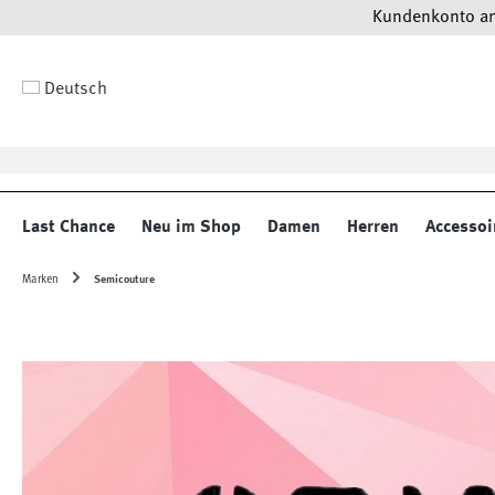
Kundenkonto anl
 Hauptinhalt springen
Zur Suche springen
Zur Hauptnavigation springen
Deutsch
Last Chance
Neu im Shop
Damen
Herren
Accessoi
Marken
Semicouture