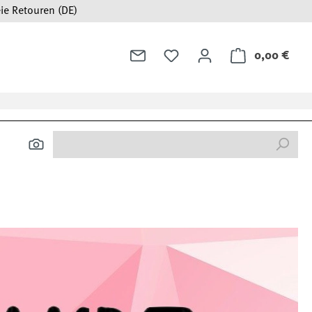
ie Retouren (DE)
0,00 €
Ware