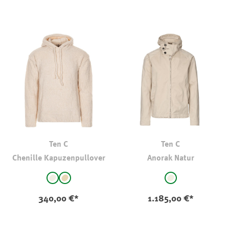
Ten C
Ten C
Chenille Kapuzenpullover
Anorak Natur
auswählen
auswählen
Farbe
Farbe
natur
beige
natur
340,00 €*
1.185,00 €*