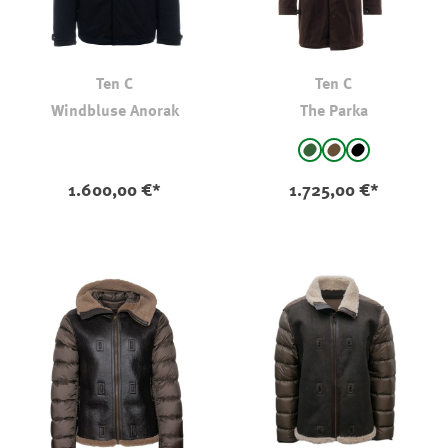
Ten C
Ten C
Windbluse Anorak
The Parka
auswählen
Farbe
Oliv
braun
schwarz
1.600,00 €*
1.725,00 €*