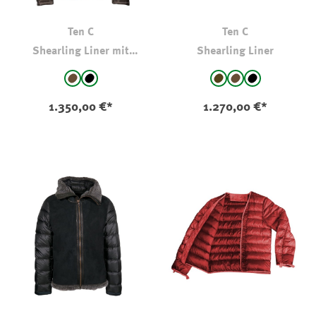
Ten C
Ten C
Shearling Liner mit
Shearling Liner
Kapuze
auswählen
auswählen
Farbe
Farbe
braun
schwarz
Dunkelbraun
braun
schwarz
1.350,00 €*
1.270,00 €*