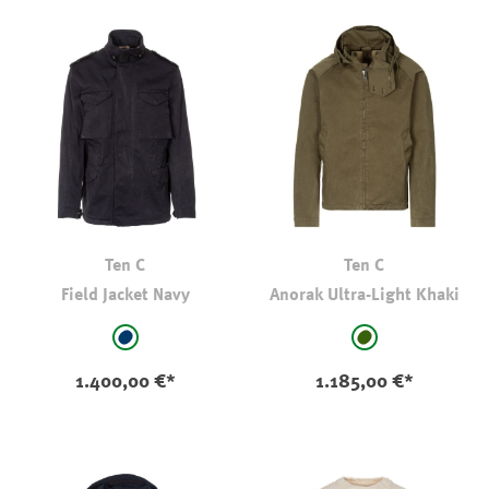
Ten C
Ten C
Field Jacket Navy
Anorak Ultra-Light Khaki
auswählen
auswählen
Farbe
Farbe
marine
dkl oliv-kaki
1.400,00 €*
1.185,00 €*