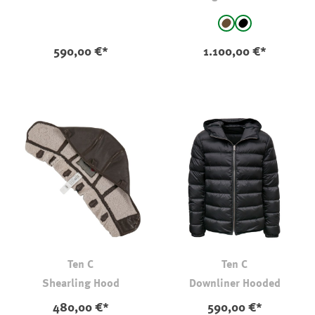
auswählen
Farbe
braun
schwarz
(Diese Option ist zurz
590,00 €*
1.100,00 €*
Ten C
Ten C
Shearling Hood
Downliner Hooded
480,00 €*
590,00 €*