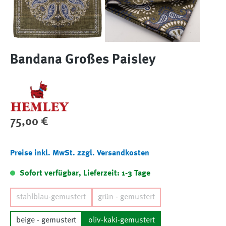
Bandana Großes Paisley
Regulärer Preis:
75,00 €
Preise inkl. MwSt. zzgl. Versandkosten
Sofort verfügbar, Lieferzeit: 1-3 Tage
stahlblau-gemustert
grün - gemustert
beige - gemustert
oliv-kaki-gemustert