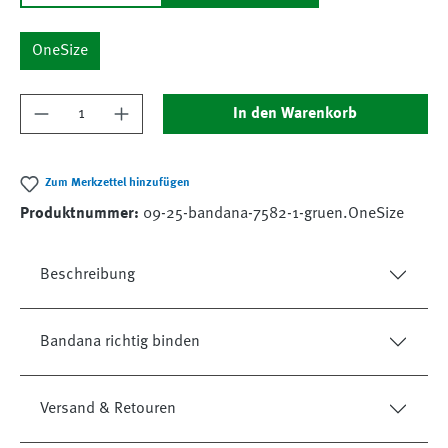
OneSize
Produkt Anzahl: Gib den gewünschten Wert ein
In den Warenkorb
Zum Merkzettel hinzufügen
Produktnummer:
09-25-bandana-7582-1-gruen.OneSize
Beschreibung
Bandana richtig binden
Versand & Retouren