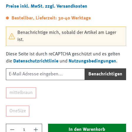
Preise inkl. MwSt. zzgl. Versandkosten
Bestellbar, Lieferzeit: 30-40 Werktage
Benachrichtige mich, sobald der Artikel am Lager
ist.
Diese Seite ist durch reCAPTCHA geschützt und es gelten
die
Datenschutzrichtlinie
und
Nutzungsbedingungen
.
Benachrichtigen
mittelbraun
OneSize
Produkt Anzahl: Gib den gewünschten Wert ein
In den Warenkorb