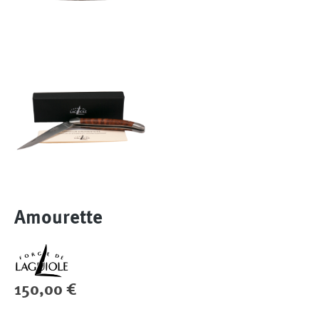
Amourette
Regulärer Preis:
150,00 €