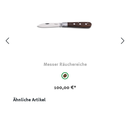
Messer Räuchereiche
auswählen
Farbe
braun
100,00 €*
Produktgalerie überspringen
Ähnliche Artikel