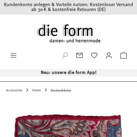
Kundenkonto anlegen & Vorteile nutzen: Kostenloser Versand
Zum Hauptinhalt springen
ab 30 € & kostenfreie Retouren (DE)
Ware
Neu: unsere die form App!
Accessoires
Herren
Einstecktücher
Bildergalerie überspringen