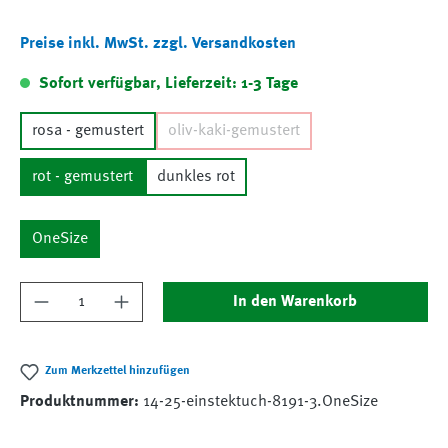
Preise inkl. MwSt. zzgl. Versandkosten
Sofort verfügbar, Lieferzeit: 1-3 Tage
rosa - gemustert
oliv-kaki-gemustert
rot - gemustert
dunkles rot
OneSize
Produkt Anzahl: Gib den gewünschten Wert ein
In den Warenkorb
Zum Merkzettel hinzufügen
Produktnummer:
14-25-einstektuch-8191-3.OneSize