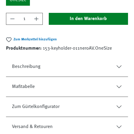
OneSize
Produkt Anzahl: Gib den gewünschten Wert ein
In den Warenkorb
Zum Merkzettel hinzufügen
Produktnummer:
153-keyholder-011neroAV.OneSize
Beschreibung
Maßtabelle
Zum Gürtelkonfigurator
Versand & Retouren