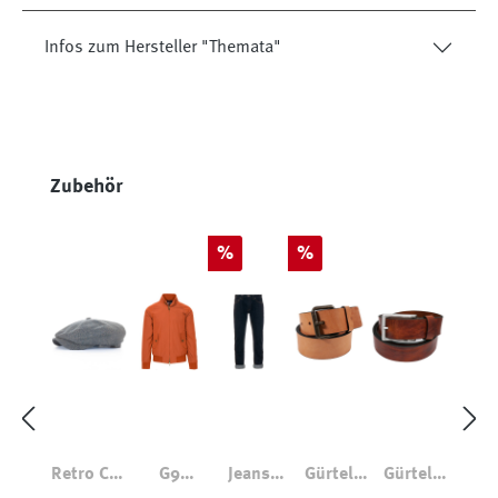
Infos zum Hersteller "Themata"
Produktgalerie überspringen
Zubehör
Rabatt
Rabatt
%
%
Retro Cap
G9
Jeans
Gürtel
Gürtel