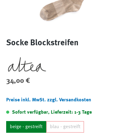
Socke Blockstreifen
Regulärer Preis:
34,00 €
Preise inkl. MwSt. zzgl. Versandkosten
Sofort verfügbar, Lieferzeit: 1-3 Tage
beige - gestreift
blau - gestreift