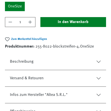
OneSize
Produkt Anzahl: Gib den gewünschten Wert ein
In den Warenkorb
Zum Merkzettel hinzufügen
Produktnummer:
255-8022-blockstreifen-4.OneSize
Beschreibung
Versand & Retouren
Infos zum Hersteller "Altea S.R.L."