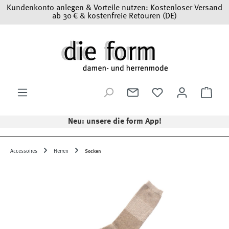
Kundenkonto anlegen & Vorteile nutzen: Kostenloser Versand
Zum Hauptinhalt springen
ab 30 € & kostenfreie Retouren (DE)
Ware
Neu: unsere die form App!
Accessoires
Herren
Socken
Bildergalerie überspringen