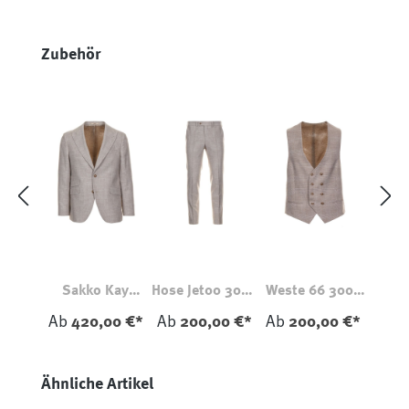
Produktgalerie überspringen
Zubehör
Sakko Kay
Hose Jet00 3004
Weste 66 3005
26250 3004
Natur
Natur
Ab
420,00 €*
Ab
200,00 €*
Ab
200,00 €*
Natur
Produktgalerie überspringen
Ähnliche Artikel