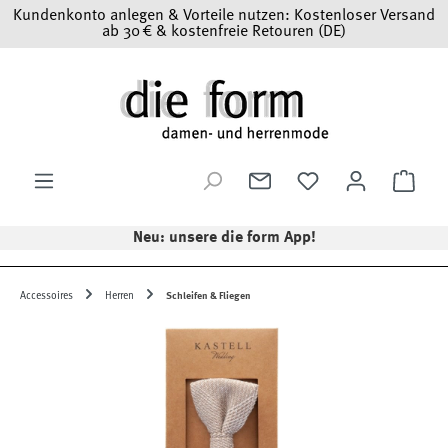
Kundenkonto anlegen & Vorteile nutzen: Kostenloser Versand
Zum Hauptinhalt springen
ab 30 € & kostenfreie Retouren (DE)
Ware
Neu: unsere die form App!
Accessoires
Herren
Schleifen & Fliegen
Bildergalerie überspringen