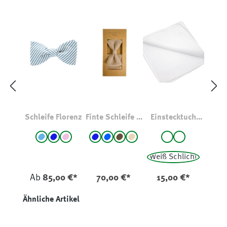
Schleife Florenz
Finte Schleife &
Einstecktuch
Einstecktuch
weiß
auswählen
auswählen
auswählen
Farbe
Farbe
Farbe
Set
hellblau - gestreift
Blau
rosa
Blau
blau - gemustert
braun
beige
weiß - gestreift
Weiß Strukturi
Weiß Schlicht
Ab
85,00 €*
70,00 €*
15,00 €*
Produktgalerie überspringen
Ähnliche Artikel