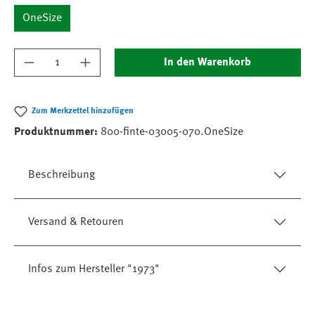
OneSize
Produkt Anzahl: Gib den gewünschten Wert ein
In den Warenkorb
Zum Merkzettel hinzufügen
Produktnummer:
800-finte-03005-070.OneSize
Beschreibung
Versand & Retouren
Infos zum Hersteller "1973"