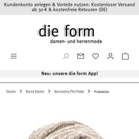
Kundenkonto anlegen & Vorteile nutzen: Kostenloser Versand
Zum Hauptinhalt springen
ab 30 € & kostenfreie Retouren (DE)
Ware
Neu: unsere die form App!
Stories
Brand Stories
Brandstory Phil Petter
Produktion
Bildergalerie überspringen