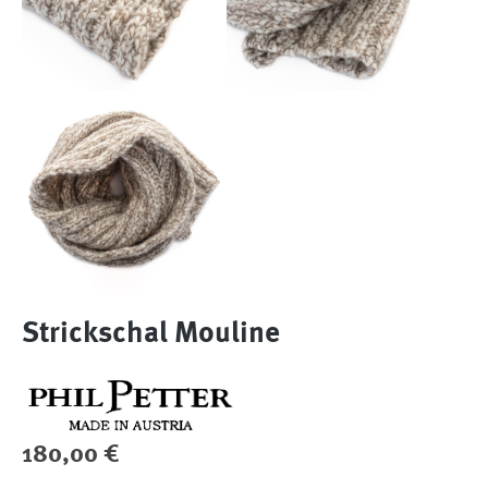
Strickschal Mouline
Regulärer Preis:
180,00 €