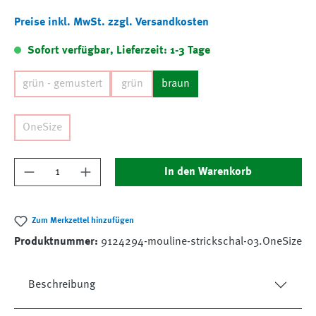
Preise inkl. MwSt. zzgl. Versandkosten
Sofort verfügbar, Lieferzeit: 1-3 Tage
grün - gemustert
grün
braun
OneSize
Produkt Anzahl: Gib den gewünschten Wert ein
In den Warenkorb
Zum Merkzettel hinzufügen
Produktnummer:
9124294-mouline-strickschal-03.OneSize
Beschreibung