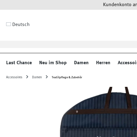
Kundenkonto anl
 Hauptinhalt springen
Zur Suche springen
Zur Hauptnavigation springen
Deutsch
Last Chance
Neu im Shop
Damen
Herren
Accessoi
Accessoires
Damen
Textilpflege & Zubehör
Bildergalerie überspringen