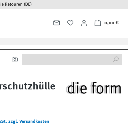
ie Retouren (DE)
0,00 €
Ware
rschutzhülle
:
wSt. zzgl. Versandkosten