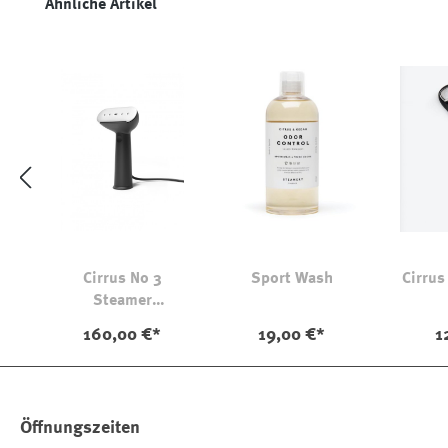
Produktgalerie überspringen
Ähnliche Artikel
Cirrus No 3
Sport Wash
Cirrus
Steamer
Charcoal
160,00 €*
19,00 €*
1
Öffnungszeiten