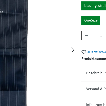
blau - gestrei
OneSize
Produkt A
Zum Merkzette
Produktnumm
Beschreibu
Versand & R
Infos zum He