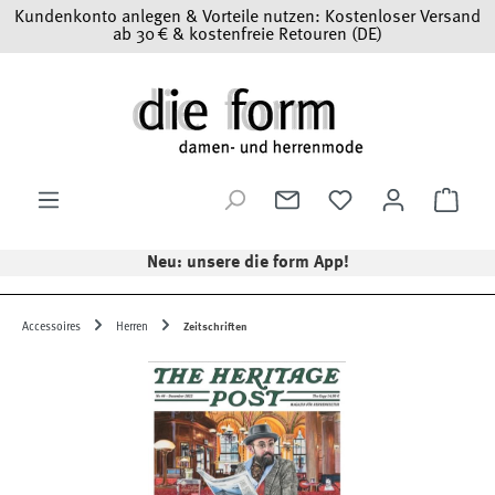
Kundenkonto anlegen & Vorteile nutzen: Kostenloser Versand
Zum Hauptinhalt springen
ab 30 € & kostenfreie Retouren (DE)
Ware
Neu: unsere die form App!
Accessoires
Herren
Zeitschriften
Bildergalerie überspringen