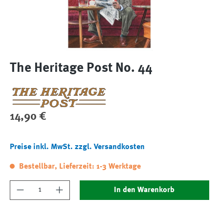
The Heritage Post No. 44
Regulärer Preis:
14,90 €
Preise inkl. MwSt. zzgl. Versandkosten
Bestellbar, Lieferzeit: 1-3 Werktage
Produkt Anzahl: Gib den gewünschten Wert ein
In den Warenkorb