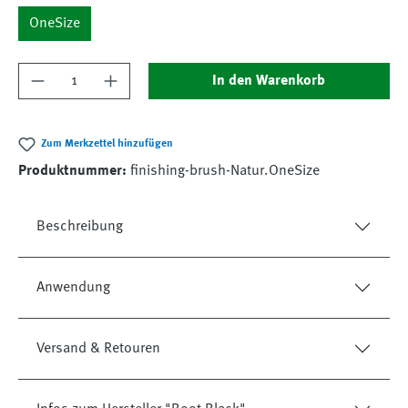
OneSize
Produkt Anzahl: Gib den gewünschten Wert ein
In den Warenkorb
Zum Merkzettel hinzufügen
Produktnummer:
finishing-brush-Natur.OneSize
Beschreibung
Anwendung
Versand & Retouren