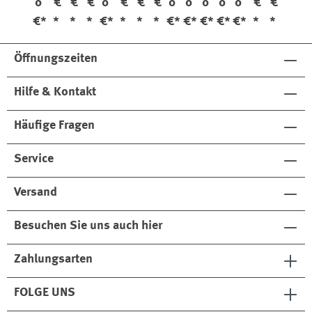
0
€
€
€
0
€
€
€
0
0
0
0
0
€
€
er
r
Cle
ed
t
€*
*
*
*
€*
*
*
*
€*
€*
€*
€*
€*
*
*
Co
an
Le
Gi
ndi
er
at
ml
Öffnungszeiten
tio
Kit
he
et
ner
98
r
Hilfe & Kontakt
01
Ca
4
re
Kit
Häufige Fragen
Service
Versand
Besuchen Sie uns auch hier
Zahlungsarten
FOLGE UNS