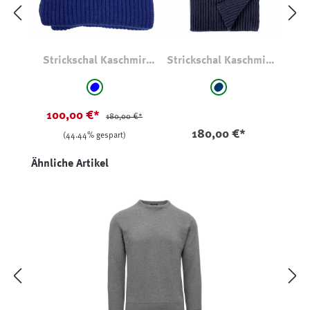
Strickschal Kaschmir
Strickschal Kaschmir
Royal
Navy
auswählen
auswählen
Farbe
Farbe
stahlblau Royal
marine
(Diese Option ist zurzeit nicht verfügbar.)
(Diese Option ist zurze
100,00 €*
180,00 €*
180,00 €*
(44.44% gespart)
Produktgalerie überspringen
Ähnliche Artikel