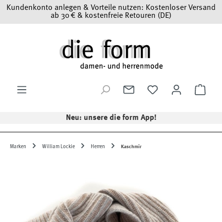
Kundenkonto anlegen & Vorteile nutzen: Kostenloser Versand
Zum Hauptinhalt springen
ab 30 € & kostenfreie Retouren (DE)
Ware
Neu: unsere die form App!
Marken
William Lockie
Herren
Kaschmir
Bildergalerie überspringen