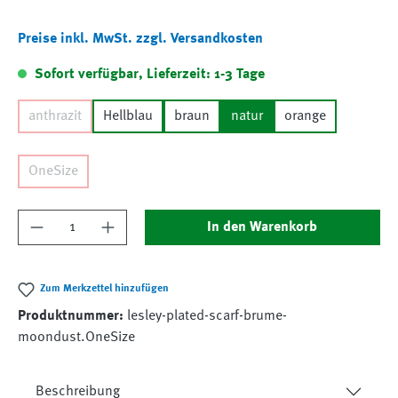
Preise inkl. MwSt. zzgl. Versandkosten
Sofort verfügbar, Lieferzeit: 1-3 Tage
anthrazit
Hellblau
braun
natur
orange
OneSize
Produkt Anzahl: Gib den gewünschten Wert ein
In den Warenkorb
Zum Merkzettel hinzufügen
Produktnummer:
lesley-plated-scarf-brume-
moondust.OneSize
Beschreibung