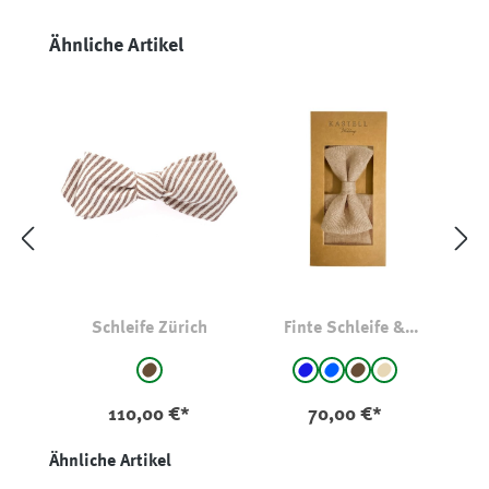
Produktgalerie überspringen
Ähnliche Artikel
Schleife Zürich
Finte Schleife &
Einstecktuch Set
auswählen
auswählen
Farbe
Farbe
braun - gestreift
Blau
blau - gemustert
braun
beige
110,00 €*
70,00 €*
Produktgalerie überspringen
Ähnliche Artikel