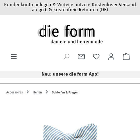
Kundenkonto anlegen & Vorteile nutzen: Kostenloser Versand
Zum Hauptinhalt springen
ab 30 € & kostenfreie Retouren (DE)
Ware
Neu: unsere die form App!
Accessoires
Herren
Schleifen & Fliegen
Bildergalerie überspringen