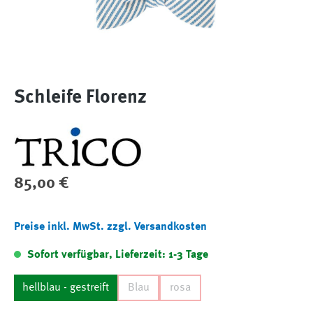
Schleife Florenz
Regulärer Preis:
85,00 €
Preise inkl. MwSt. zzgl. Versandkosten
Sofort verfügbar, Lieferzeit: 1-3 Tage
hellblau - gestreift
Blau
rosa