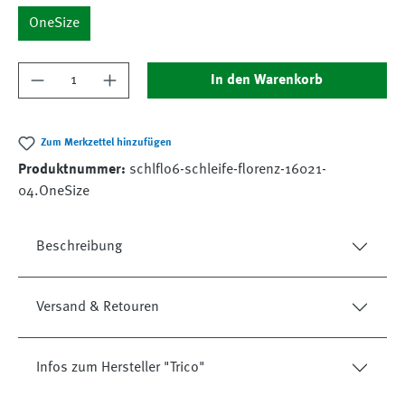
OneSize
Produkt Anzahl: Gib den gewünschten Wert ein
In den Warenkorb
Zum Merkzettel hinzufügen
Produktnummer:
schlflo6-schleife-florenz-16021-
04.OneSize
Beschreibung
Versand & Retouren
Infos zum Hersteller "Trico"