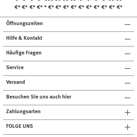
h
h
e
rt
ste
Bla
€*
€*
€*
€*
*
€*
€*
€*
€*
€*
€*
€*
€*
€*
€*
Se
Se
&
rt
u
t
t
E
Öffnungszeiten
i
n
Hilfe & Kontakt
s
t
Häufige Fragen
e
c
k
Service
t
u
Versand
c
h
Besuchen Sie uns auch hier
S
e
Zahlungsarten
t
FOLGE UNS