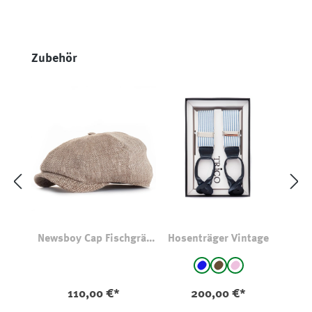
Produktgalerie überspringen
Zubehör
Newsboy Cap Fischgrät
Hosenträger Vintage
Leinen Braun
auswählen
Farbe
Blau
braun
rosa
110,00 €*
200,00 €*