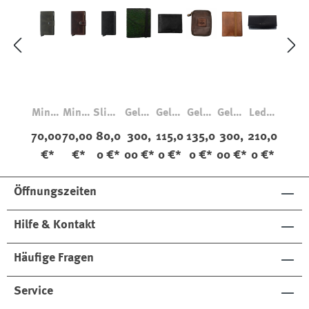
Miniw
Miniw
Slimw
Geldb
Geldb
Geldb
Geldb
Leder
allet
allet
allet
örse
örse
örse
örse
Porte
70,00
70,00
80,0
300,
115,0
135,0
300,
210,0
Vinta
Vinta
Vinta
Pferd
14540
14550
Pferd
monn
€*
€*
0 €*
00 €*
0 €*
0 €*
00 €*
0 €*
ge
ge
ge
eleder
Schw
Braun
eleder
aie
Veget
Groß
arz
Groß
able
Öffnungszeiten
Hilfe & Kontakt
Häufige Fragen
Service