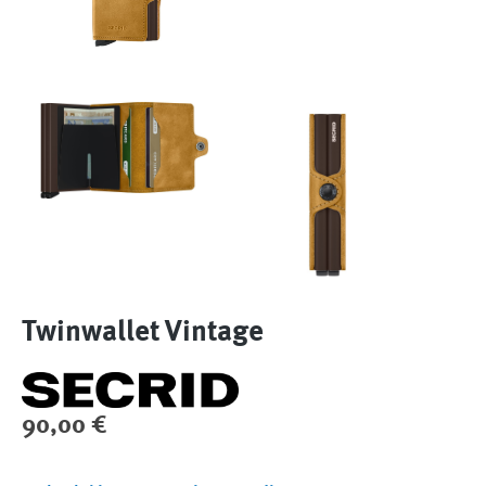
Twinwallet Vintage
Regulärer Preis:
90,00 €