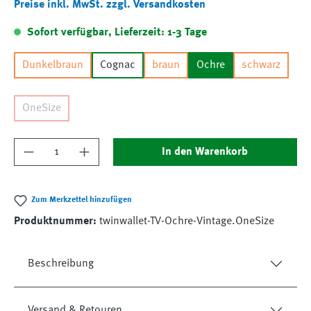
Preise inkl. MwSt. zzgl. Versandkosten
Sofort verfügbar, Lieferzeit: 1-3 Tage
Dunkelbraun
Cognac
braun
Ochre
schwarz
OneSize
Produkt Anzahl: Gib den gewünschten Wert ein
In den Warenkorb
Zum Merkzettel hinzufügen
Produktnummer:
twinwallet-TV-Ochre-Vintage.OneSize
Beschreibung
Versand & Retouren