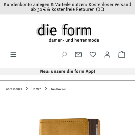
Kundenkonto anlegen & Vorteile nutzen: Kostenloser Versand
Zum Hauptinhalt springen
ab 30 € & kostenfreie Retouren (DE)
Ware
Neu: unsere die form App!
Accessoires
Damen
Geldbörsen
Bildergalerie überspringen