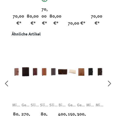
schwarz
70,
70,00
80,00
00
80,00
70,00
€*
€*
€*
€*
70,00 €*
€*
Produktgalerie überspringen
Ähnliche Artikel
Mini
Geld
Slim
Slim
Slim
Bike
Geld
Geld
Mini
Mini
wall
börs
wall
wall
wall
r
börs
börs
wall
wall
80,
270,
80,
400,
150,
300,