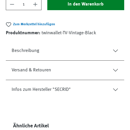
Produkt Anzahl: Gib den gewünschten Wert ein
In den Warenkorb
Zum Merkzettel hinzufügen
Produktnummer:
twinwallet-TV-Vintage-Black
Beschreibung
Versand & Retouren
Infos zum Hersteller "SECRID"
Produktgalerie überspringen
Ähnliche Artikel