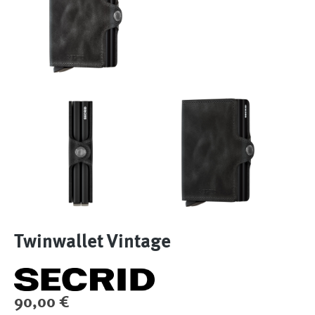
Twinwallet Vintage
Regulärer Preis:
90,00 €