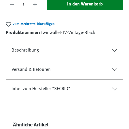
Produkt Anzahl: Gib den gewünschten Wert ein
In den Warenkorb
Zum Merkzettel hinzufügen
Produktnummer:
twinwallet-TV-Vintage-Black
Beschreibung
Versand & Retouren
Infos zum Hersteller "SECRID"
Produktgalerie überspringen
Ähnliche Artikel