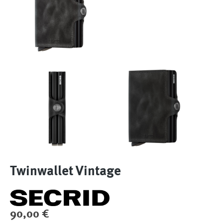
Twinwallet Vintage
Regulärer Preis:
90,00 €