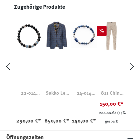
Produktgalerie überspringen
Zugehörige Produkte
Rabatt
%
22-014
Sakko Lex
24-014
811 Chino
Blauer Opal
28252 Blau
Lapislazuli
Pince
150,00 €*
Falkenauge
Kariert
Tapered
200,00 €*
(25%
Slim
290,00 €*
650,00 €*
140,00 €*
gespart)
Öffnungszeiten